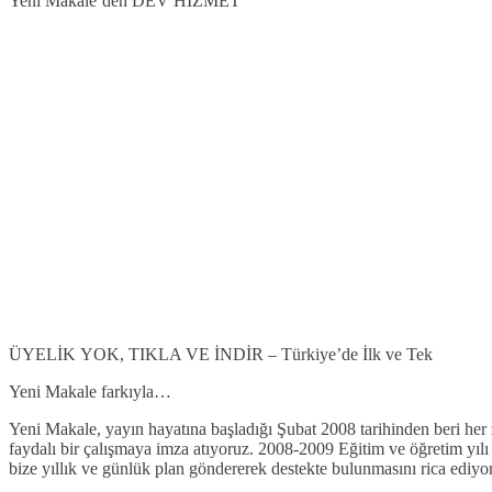
Yeni Makale’den DEV HİZMET
ÜYELİK YOK, TIKLA VE İNDİR – Türkiye’de İlk ve Tek
Yeni Makale farkıyla…
Yeni Makale, yayın hayatına başladığı Şubat 2008 tarihinden beri her
faydalı bir çalışmaya imza atıyoruz. 2008-2009 Eğitim ve öğretim yılı
bize yıllık ve günlük plan göndererek destekte bulunmasını rica ediyo