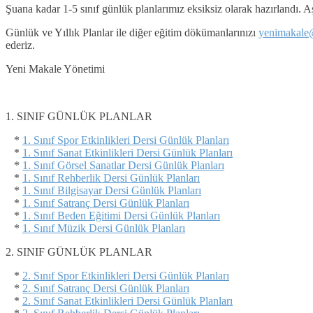
Şuana kadar 1-5 sınıf günlük planlarımız eksiksiz olarak hazırlandı. Aşa
Günlük ve Yıllık Planlar ile diğer eğitim dökümanlarınızı
yenimakale
ederiz.
Yeni Makale Yönetimi
1. SINIF GÜNLÜK PLANLAR
*
1. Sınıf Spor Etkinlikleri Dersi Günlük Planları
*
1. Sınıf Sanat Etkinlikleri Dersi Günlük Planları
*
1. Sınıf Görsel Sanatlar Dersi Günlük Planları
*
1. Sınıf Rehberlik Dersi Günlük Planları
*
1. Sınıf Bilgisayar Dersi Günlük Planları
*
1. Sınıf Satranç Dersi Günlük Planları
*
1. Sınıf Beden Eğitimi Dersi Günlük Planları
*
1. Sınıf Müzik Dersi Günlük Planları
2. SINIF GÜNLÜK PLANLAR
*
2. Sınıf Spor Etkinlikleri Dersi Günlük Planları
*
2. Sınıf Satranç Dersi Günlük Planları
*
2. Sınıf Sanat Etkinlikleri Dersi Günlük Planları