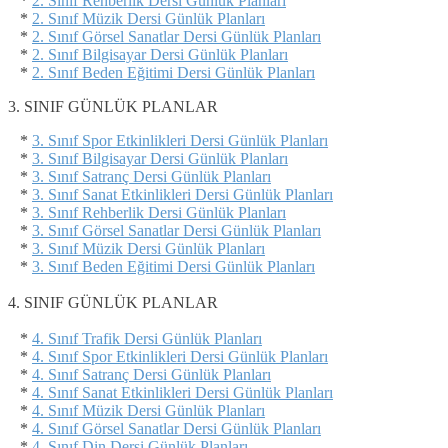
*
2. Sınıf Rehberlik Dersi Günlük Planları
*
2. Sınıf Müzik Dersi Günlük Planları
*
2. Sınıf Görsel Sanatlar Dersi Günlük Planları
*
2. Sınıf Bilgisayar Dersi Günlük Planları
*
2. Sınıf Beden Eğitimi Dersi Günlük Planları
3. SINIF GÜNLÜK PLANLAR
*
3. Sınıf Spor Etkinlikleri Dersi Günlük Planları
*
3. Sınıf Bilgisayar Dersi Günlük Planları
*
3. Sınıf Satranç Dersi Günlük Planları
*
3. Sınıf Sanat Etkinlikleri Dersi Günlük Planları
*
3. Sınıf Rehberlik Dersi Günlük Planları
*
3. Sınıf Görsel Sanatlar Dersi Günlük Planları
*
3. Sınıf Müzik Dersi Günlük Planları
*
3. Sınıf Beden Eğitimi Dersi Günlük Planları
4. SINIF GÜNLÜK PLANLAR
*
4. Sınıf Trafik Dersi Günlük Planları
*
4. Sınıf Spor Etkinlikleri Dersi Günlük Planları
*
4. Sınıf Satranç Dersi Günlük Planları
*
4. Sınıf Sanat Etkinlikleri Dersi Günlük Planları
*
4. Sınıf Müzik Dersi Günlük Planları
*
4. Sınıf Görsel Sanatlar Dersi Günlük Planları
*
4. Sınıf Din Dersi Günlük Planları