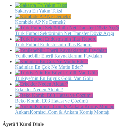
Sakarya En Yakın Taksi
Kombide AP Ne Demek?
Türk Futbol Sektörünün Net Transfer Döviz Açığı
Türk Futbol Endüstrisinin İflas Raporu
Yenilenebilir Enerji Kaynaklarının Faydaları
Kadınları En Çok Ne Mutlu Eder?
Türkiye’nin En Büyük Gölü: Van Gölü
Erkekler Neden Aldatır?
Beko Kombi E03 Hatası ve Çözümü
AnkaraKornisci.Com & Ankara Korniş Montajı
Âyetü’l Kürsî Dinle