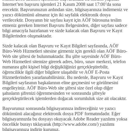
Internet’ten başvuru işlemleri 21 Kasım 2008 saat 17:00’da sona
erecektir. Başvurunuzun ardından size, bilgisayarınıza indirmeniz ve
yazıcı dökümünü almanız için iki sayfalık elektronik dosya
verilecektir. Dosyanın bir sayfası kayıt için AÖF bürosuna teslim
etmeniz gereken Internet Başvuru Belgesinden, diğer sayfası sadece
bilgi amacıyla hazırlanan ve sizde kalacak olan Başvuru ve Kayıt
Bilgilerinden oluşmaktadır.
Sizde kalacak olan Başvuru ve Kayıt Bilgileri sayfasında, AÖF
Büro-Web Hizmetleri sitesine girmeniz için gerekli olan AÖF Büro-
Web site şifresi de bulunmaktadır. Bu şifre sayesinde AÖF Büro-
Web Hizmetleri sitemize girerek adres, büro, sınav merkezi, telefon
numarası gibi kişisel bilgi değişikliğinizi gerçekleştirebilir,
öğrencilikle ilgili diğer bilgilere ulaşabilir ve AÖF E-Posta
Hizmetlerinden yararlanabilirsiniz. Bu nedenle, Başvuru ve Kayıt
Bilgileri sayfasının başkalarının eline geçmesini ve görülmesini
engelleyiniz. AÖF Büro-Web site şifresi size özel olup diğer
şahısların şifrenizi öğrenmesinden ve sonrasında şifreyle
gerçekleştirilecek işlemlerden doğacak sorumluluk size ait olacaktır.
Başvurunuz sonrasında bilgisayarınıza indireceğiniz ve yazıcı
dökümünü alacağınız elektronik dosya PDF formatındadır. Eğer
bilgisayarınızda bu dosyayı okuyacak Adobe Reader yazılımı yoksa
öncelikle burayı tıklayarak (http://www.adobe.com/) yazılımı
bilgisayarınıza indirip kurunuz.