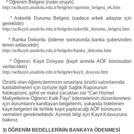
* Öğrenim Belgesi (noter onaylı)
http://aofkayit.anadolu.edu.tr/belgeler/ogrenim_belgesi_ek.htm
* Askerlik Durumu Belgesi (sadece erkek adaylar için
gereklidir)
http://aofkayit.anadolu.edu.tr/belgeler/askerlik_durumu_belgesi.htm
* Banka Dekontu (ödeme sonrasında banka şubesinden
temin edilecektir)
http://aofkayit.anadolu.edu.tr/belgeler/banka_dekontu.htm
* Öğrenci Kayıt Dosyası (kayıt anında AÖF bürosudan
verilecektir)
http://aofkayit.anadolu.edu.tr/belgeler/kayit_dosyasi.htm
Özürlü olan öğrencilerimizin sınavlara özürlü salonlarında
katılabilmeleri için özrüyle ilgili Sağlık Raporunun
fotokopisini, şehit ve malul çocukları ise “Cari Hizmet
Maliyetlerine Öğrenci Katk Payı” ödemelerinin düzenlenmesi
için durumlarını kanıtlayan belgelerini, yukarıda listelenen
kayıt belgeleri ile birlikte kayıt yaptıracağı AÖF bürosuna
vermeleri gerekmektedir. Ayrıntılı bilgi için Kayıt Kılavuzuna
bakınız.
3) ÖĞRENİM BEDELLERİNİN BANKAYA ÖDENMESİ