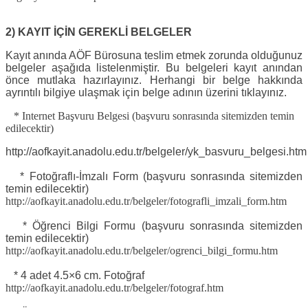
2) KAYIT İÇİN GEREKLİ BELGELER
Kayıt anında AÖF Bürosuna teslim etmek zorunda olduğunuz
belgeler aşağıda listelenmiştir. Bu belgeleri kayıt anından
önce mutlaka hazırlayınız. Herhangi bir belge hakkında
ayrıntılı bilgiye ulaşmak için belge adının üzerini tıklayınız.
* Internet Başvuru Belgesi (başvuru sonrasında sitemizden temin
edilecektir)
http://aofkayit.anadolu.edu.tr/belgeler/yk_basvuru_belgesi.htm
* Fotoğraflı-İmzalı Form (başvuru sonrasında sitemizden
temin edilecektir)
http://aofkayit.anadolu.edu.tr/belgeler/fotografli_imzali_form.htm
* Öğrenci Bilgi Formu (başvuru sonrasında sitemizden
temin edilecektir)
http://aofkayit.anadolu.edu.tr/belgeler/ogrenci_bilgi_formu.htm
* 4 adet 4.5×6 cm. Fotoğraf
http://aofkayit.anadolu.edu.tr/belgeler/fotograf.htm