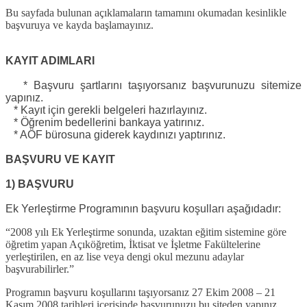
Bu sayfada bulunan açıklamaların tamamını okumadan kesinlikle
başvuruya ve kayda başlamayınız.
KAYIT ADIMLARI
* Başvuru şartlarını taşıyorsanız başvurunuzu sitemize
yapınız.
* Kayıt için gerekli belgeleri hazırlayınız.
* Öğrenim bedellerini bankaya yatırınız.
* AÖF bürosuna giderek kaydınızı yaptırınız.
BAŞVURU VE KAYIT
1) BAŞVURU
Ek Yerleştirme Programının başvuru koşulları aşağıdadır:
“2008 yılı Ek Yerleştirme sonunda, uzaktan eğitim sistemine göre
öğretim yapan Açıköğretim, İktisat ve İşletme Fakültelerine
yerleştirilen, en az lise veya dengi okul mezunu adaylar
başvurabilirler.”
Programın başvuru koşullarını taşıyorsanız 27 Ekim 2008 – 21
Kasım 2008 tarihleri içerisinde başvurunuzu bu siteden yapınız.