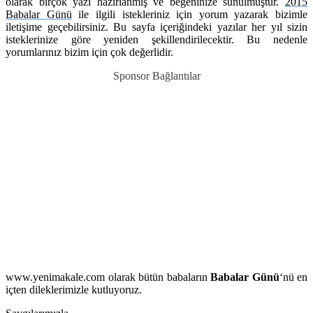
olarak birçok yazı hazırlanmış ve beğeninize sunulmuştur.
2015
Babalar Günü
ile ilgili istekleriniz için yorum yazarak bizimle
iletişime geçebilirsiniz. Bu sayfa içeriğindeki yazılar her yıl sizin
isteklerinize göre yeniden şekillendirilecektir. Bu nedenle
yorumlarınız bizim için çok değerlidir.
Sponsor Bağlantılar
www.yenimakale.com olarak bütün babaların
Babalar Günü
‘nü en
içten dileklerimizle kutluyoruz.