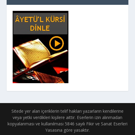
Sitede yer alan içeriklerin telif hakları yazarların kendilerine
veya yetki verdikleri kişilere aittir. Eserlerin izin alınmadan
kopyalanması ve kullanılması 5846 sayılı Fikir ve Sanat Eserleri
Yasasına göre yasaktır.