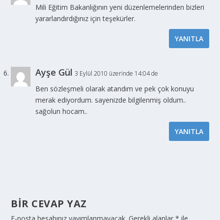
Mili Eğitim Bakanlığının yeni düzenlemelerinden bizleri
yararlandırdığınız için teşekürler.
YANITLA
Ayşe Gül
3 Eylül 2010 üzerinde 14:04 de
Ben sözleşmeli olarak atandım ve pek çok konuyu
merak ediyordum. sayenizde bilgilenmiş oldum..
sağolun hocam..
YANITLA
BIR CEVAP YAZ
E-posta hesabınız yayımlanmayacak.
Gerekli alanlar
*
ile