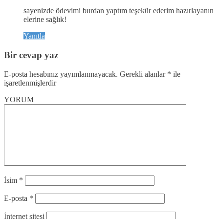
sayenizde ödevimi burdan yaptım teşekür ederim hazırlayanın
elerine sağlık!
Yanıtla
Bir cevap yaz
E-posta hesabınız yayımlanmayacak.
Gerekli alanlar
*
ile
işaretlenmişlerdir
YORUM
İsim
*
E-posta
*
İnternet sitesi