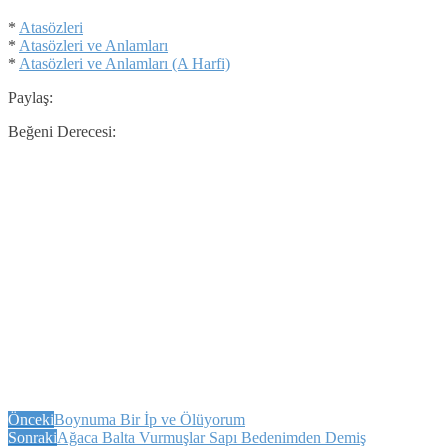
*
Atasözleri
*
Atasözleri ve Anlamları
*
Atasözleri ve Anlamları (A Harfi)
Paylaş:
Beğeni Derecesi:
Önceki
Boynuma Bir İp ve Ölüyorum
Sonraki
Ağaca Balta Vurmuşlar Sapı Bedenimden Demiş