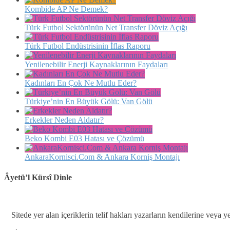
Kombide AP Ne Demek?
Türk Futbol Sektörünün Net Transfer Döviz Açığı
Türk Futbol Endüstrisinin İflas Raporu
Yenilenebilir Enerji Kaynaklarının Faydaları
Kadınları En Çok Ne Mutlu Eder?
Türkiye’nin En Büyük Gölü: Van Gölü
Erkekler Neden Aldatır?
Beko Kombi E03 Hatası ve Çözümü
AnkaraKornisci.Com & Ankara Korniş Montajı
Âyetü’l Kürsî Dinle
Sitede yer alan içeriklerin telif hakları yazarların kendilerine veya y