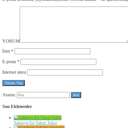
YORUM
İsim
*
E-posta
*
İnternet sitesi
Arama:
Son Eklenenler
Sakarya En Yakın Taksi