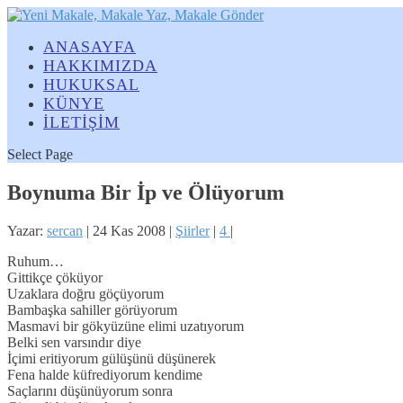
ANASAYFA
HAKKIMIZDA
HUKUKSAL
KÜNYE
İLETİŞİM
Select Page
Boynuma Bir İp ve Ölüyorum
Yazar:
sercan
|
24 Kas 2008
|
Şiirler
|
4
|
Ruhum…
Gittikçe çöküyor
Uzaklara doğru göçüyorum
Bambaşka sahiller görüyorum
Masmavi bir gökyüzüne elimi uzatıyorum
Belki sen varsındır diye
İçimi eritiyorum gülüşünü düşünerek
Fena halde küfrediyorum kendime
Saçlarını düşünüyorum sonra