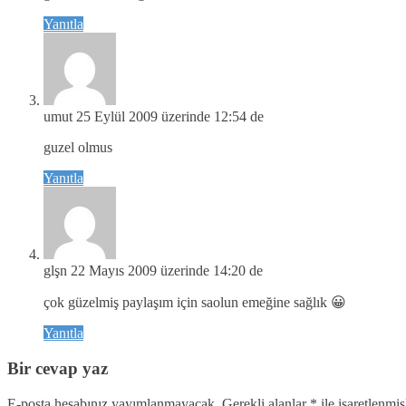
Yanıtla
umut
25 Eylül 2009 üzerinde 12:54 de
guzel olmus
Yanıtla
glşn
22 Mayıs 2009 üzerinde 14:20 de
çok güzelmiş paylaşım için saolun emeğine sağlık 😀
Yanıtla
Bir cevap yaz
E-posta hesabınız yayımlanmayacak.
Gerekli alanlar
*
ile işaretlenmiş