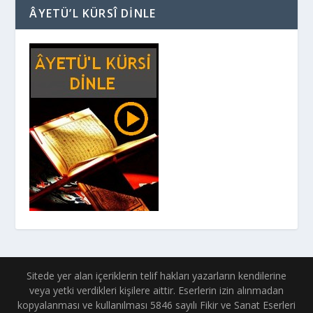
ÂYETÜ’L KÜRSÎ DINLE
Sitede yer alan içeriklerin telif hakları yazarların kendilerine
veya yetki verdikleri kişilere aittir. Eserlerin izin alınmadan
kopyalanması ve kullanılması 5846 sayılı Fikir ve Sanat Eserleri