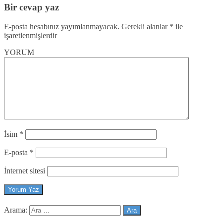
Bir cevap yaz
E-posta hesabınız yayımlanmayacak.
Gerekli alanlar
*
ile
işaretlenmişlerdir
YORUM
İsim
*
E-posta
*
İnternet sitesi
Arama: