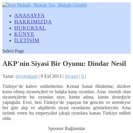
ANASAYFA
HAKKIMIZDA
HUKUKSAL
KÜNYE
İLETİŞİM
Select Page
AKP'nin Siyasi Bir Oyunu: Dindar Nesil
Yazar:
diyojenkant
|
9 Eyl 2013
|
Siyaset
|
0
|
Türkiye’de kahve sohbetlerine, Kemal Sunal filmlerine, dizilere
konu olmuş siyasetçileri ve halşka karşı oyunları. Ama önemli olan
siyasetçilerin bu oyunları niye, kimin adına, kimin desteğiyle
yaptığıdır. Evet, ben Türkiye’de yaşayan bir gencim ve neredeyse
her gün akp ve akplilerin siyasi oyunlarını görmekteyim. Ama
üzüntü veren bu emperyalist çıkışlı oyunlara kanan Türkiye milleti
oldu.
Sponsor Bağlantılar