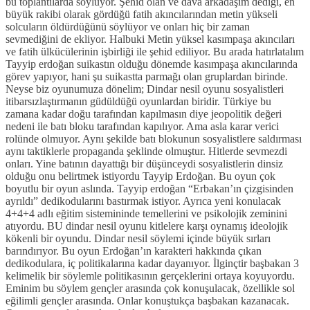
bu toplantılarda söylüyor. Şehid olan ve dava arkadaşım dediği, en
büyük rakibi olarak gördüğü fatih akıncılarından metin yükseli
solcuların öldürdüğünü söylüyor ve onları hiç bir zaman
sevmediğini de ekliyor. Halbuki Metin yüksel kasımpaşa akıncıları
ve fatih ülkücülerinin işbirliği ile şehid ediliyor. Bu arada hatırlatalım
Tayyip erdoğan suikastın olduğu dönemde kasımpaşa akıncılarında
görev yapıyor, hani şu suikastta parmağı olan gruplardan birinde.
Neyse biz oyunumuza dönelim; Dindar nesil oyunu sosyalistleri
itibarsızlaştırmanın güdüldüğü oyunlardan biridir. Türkiye bu
zamana kadar doğu tarafından kapılmasın diye jeopolitik değeri
nedeni ile batı bloku tarafından kapılıyor. Ama asla karar verici
rolünde olmuyor. Aynı şekilde batı blokunun sosyalistlere saldırması
aynı taktiklerle propaganda şeklinde olmuştur. Hitlerde sevmezdi
onları. Yine batının dayattığı bir düşünceydi sosyalistlerin dinsiz
olduğu onu belirtmek istiyordu Tayyip Erdoğan. Bu oyun çok
boyutlu bir oyun aslında. Tayyip erdoğan “Erbakan’ın çizgisinden
ayrıldı” dedikodularını bastırmak istiyor. Ayrıca yeni konulacak
4+4+4 adlı eğitim sistemininde temellerini ve psikolojik zeminini
atıyordu. BU dindar nesil oyunu kitlelere karşı oynamış ideolojik
kökenli bir oyundu. Dindar nesil söylemi içinde büyük sırları
barındırıyor. Bu oyun Erdoğan’ın karakteri hakkında çıkan
dedikodulara, iç politikalarına kadar dayanıyor. İlginçtir başbakan 3
kelimelik bir söylemle politikasının gerçeklerini ortaya koyuyordu.
Eminim bu söylem gençler arasında çok konuşulacak, özellikle sol
eğilimli gençler arasında. Onlar konuştukça başbakan kazanacak.