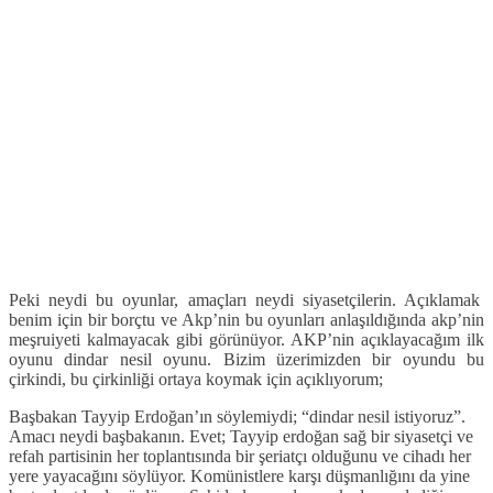
Peki neydi bu oyunlar, amaçları neydi siyasetçilerin. Açıklamak
benim için bir borçtu ve Akp’nin bu oyunları anlaşıldığında akp’nin
meşruiyeti kalmayacak gibi görünüyor. AKP’nin açıklayacağım ilk
oyunu dindar nesil oyunu. Bizim üzerimizden bir oyundu bu
çirkindi, bu çirkinliği ortaya koymak için açıklıyorum;
Başbakan Tayyip Erdoğan’ın söylemiydi; “dindar nesil istiyoruz”.
Amacı neydi başbakanın. Evet; Tayyip erdoğan sağ bir siyasetçi ve
refah partisinin her toplantısında bir şeriatçı olduğunu ve cihadı her
yere yayacağını söylüyor. Komünistlere karşı düşmanlığını da yine