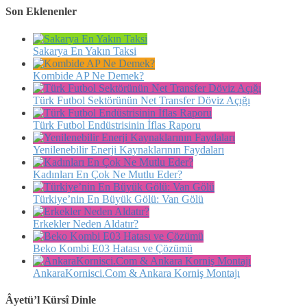
Son Eklenenler
Sakarya En Yakın Taksi
Kombide AP Ne Demek?
Türk Futbol Sektörünün Net Transfer Döviz Açığı
Türk Futbol Endüstrisinin İflas Raporu
Yenilenebilir Enerji Kaynaklarının Faydaları
Kadınları En Çok Ne Mutlu Eder?
Türkiye’nin En Büyük Gölü: Van Gölü
Erkekler Neden Aldatır?
Beko Kombi E03 Hatası ve Çözümü
AnkaraKornisci.Com & Ankara Korniş Montajı
Âyetü’l Kürsî Dinle