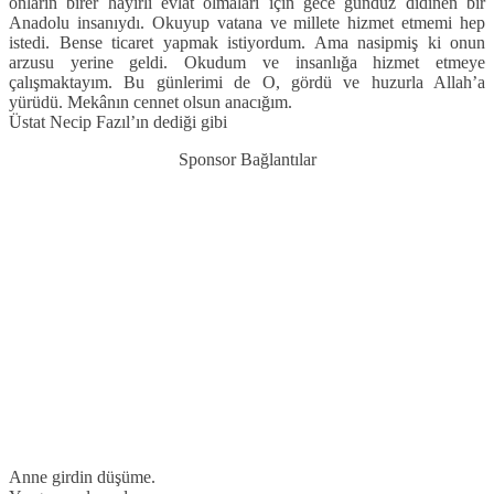
onların birer hayırlı evlat olmaları için gece gündüz didinen bir
Anadolu insanıydı. Okuyup vatana ve millete hizmet etmemi hep
istedi. Bense ticaret yapmak istiyordum. Ama nasipmiş ki onun
arzusu yerine geldi. Okudum ve insanlığa hizmet etmeye
çalışmaktayım. Bu günlerimi de O, gördü ve huzurla Allah’a
yürüdü. Mekânın cennet olsun anacığım.
Üstat Necip Fazıl’ın dediği gibi
Sponsor Bağlantılar
Anne girdin düşüme.