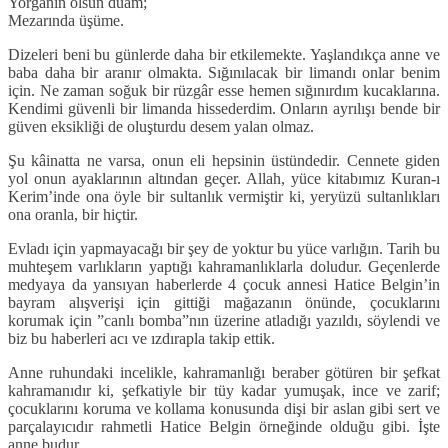
Yorganın olsun duam;
Mezarında üşüme.
Dizeleri beni bu günlerde daha bir etkilemekte. Yaşlandıkça anne ve
baba daha bir aranır olmakta. Sığınılacak bir limandı onlar benim
için. Ne zaman soğuk bir rüzgâr esse hemen sığınırdım kucaklarına.
Kendimi güvenli bir limanda hissederdim. Onların ayrılışı bende bir
güven eksikliği de oluşturdu desem yalan olmaz.
Şu kâinatta ne varsa, onun eli hepsinin üstündedir. Cennete giden
yol onun ayaklarının altından geçer. Allah, yüce kitabımız Kuran-ı
Kerim’inde ona öyle bir sultanlık vermiştir ki, yeryüzü sultanlıkları
ona oranla, bir hiçtir.
Evladı için yapmayacağı bir şey de yoktur bu yüce varlığın. Tarih bu
muhteşem varlıkların yaptığı kahramanlıklarla doludur. Geçenlerde
medyaya da yansıyan haberlerde 4 çocuk annesi Hatice Belgin’in
bayram alışverişi için gittiği mağazanın önünde, çocuklarını
korumak için ”canlı bomba”nın üzerine atladığı yazıldı, söylendi ve
biz bu haberleri acı ve ızdırapla takip ettik.
Anne ruhundaki incelikle, kahramanlığı beraber götüren bir şefkat
kahramanıdır ki, şefkatiyle bir tüy kadar yumuşak, ince ve zarif;
çocuklarını koruma ve kollama konusunda dişi bir aslan gibi sert ve
parçalayıcıdır rahmetli Hatice Belgin örneğinde olduğu gibi. İşte
anne budur.