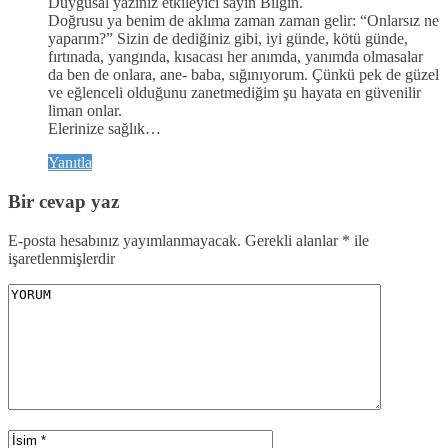
Duygusal yazınız etkileyici sayın Bilgin.
Doğrusu ya benim de aklıma zaman zaman gelir: “Onlarsız ne
yaparım?” Sizin de dediğiniz gibi, iyi günde, kötü günde,
fırtınada, yangında, kısacası her anımda, yanımda olmasalar
da ben de onlara, ane- baba, sığınıyorum. Çünkü pek de güzel
ve eğlenceli olduğunu zanetmediğim şu hayata en güvenilir
liman onlar.
Elerinize sağlık…
Yanıtla
Bir cevap yaz
E-posta hesabınız yayımlanmayacak.
Gerekli alanlar
*
ile
işaretlenmişlerdir