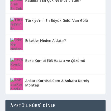
Kadınları En Çok Ne Mutlu Eder?
Türkiye’nin En Büyük Gölü: Van Gölü
Erkekler Neden Aldatır?
Beko Kombi E03 Hatası ve Çözümü
AnkaraKornisci.Com & Ankara Korniş
Montajı
ÂYETÜ’L KÜRSÎ DINLE