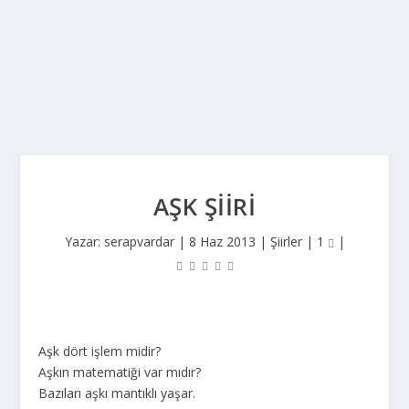
AŞK ŞIIRI
Yazar:
serapvardar
|
8 Haz 2013
|
Şiirler
|
1
|
Aşk dört işlem midir?
Aşkın matematiği var mıdır?
Bazıları aşkı mantıklı yaşar.