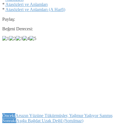
*
Atasözleri ve Anlamları
*
Atasözleri ve Anlamları (A Harfi)
Paylaş:
Beğeni Derecesi:
Önceki
Arsızın Yüzüne Tükürmüşler, Yağmur Yağıyor Sanmış
Sonraki
Aşığa Bağdat Uzak Değil (Sorulmaz)