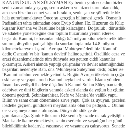
KANUNİ SULTAN SÜLEYMAN Ey benim şanlı ecdadım bizler
senin zamanında yaşayıp, senin askerin ve hizmetkarın olamadık,
ama sen bize bu cennet vatanı bıraktın, senin şan ve şöhretinle biz
hala gururlanmaktayız.Önce şu gerçeğin bilinmesi gerek. Osmanlı
Padişahları tahta çıkmadan önce Eyüp Sultan Hz. Huzurun da Kılıç
kuşanır Kur’ana ve Resülüne bağlı kalacağına, Doğruluk , dürüstlük
ve adaletle yöneteceğine dair toplum huzurunda yemin ederek
başlardı. Kanuni, babasından aldığı 6.5 milyon kilometrekarelik ülke
sınırını, 46 yıllık padişahlığında sınırları toplamda 14.8 milyon
kilometrekareye ulaştırdı. Avrupa ‘Muhteşem’ dedi biz ‘Kanuni’
dediç Osmanlı’yı bir ‘kanun devleti’ haline getirdi. Özellikle ceza ve
arazi düzenlemelerinde tüm dünyada ses getiren ciddi kanunlar
çıkarmıştır. Askeri alanda yaptığı çalışmalar ve devlet adamlığındaki
başarıları nedeniyle Batı, ona ‘Muhteşem Süleyman’ dedi; bizler ise
‘Kanuni’ sıfatını vermekle yetindik. Bugün Avrupa ülkelerinin çoğu
eski saray ve yapıtlarında Kanuni heykelleri vardır. İslamı yönden
İmanı kuvvetliydi ibadete düşkündü Kanuni Sultan Süleyman tarih,
edebiyat ve dini bilgilerin yanında askeri alanda da yoğun bir eğitim
dönemi geçirdi. Şebinkarahisar, Kefe ve Manisa’da valilik yaptı.
Bilim ve sanat onun döneminde zirve yaptı. Çok az uyuyan, geceleri
ibadetle geçiren, gündüzleri meydanlarda olan bir padişah… Ölümü
de savaş meydanında olmuştur. Dünya döndük çe de
gururlanacağız. Şanlı Hünkarım Biz senin Şehzade olarak yetiştiğin
Manisa de ikame etmekteyiz, senin eserlerin ve yaşadığın her günü
bilebildiğimiz kadarıyla yaşamaya ve yaşatmaya çalışıyoruz. Senede