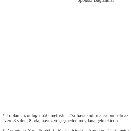
Sponsor Bağlantılar
* Toplam uzunluğu 650 metredir. 2’si havalandırma salonu olmak
üzere 8 salon, 8 oda, havuz ve çeşmeden meydana gelmektedir.
* Aydıntepe Yer altı Şehri, tüf içerisinde, yüzeyden 2-2,5 metre