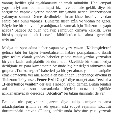
yanmış kediler gibi ciyaklamasını anlamak mümkün. Hadi empati
yapalım.İyi ama bunların hepsi biz niye bu hale geldik diye bir
sorgulama yapmak yerine madem biz yandık neden Trabzonsporu
yakmıyor sunuz? Deme derdindeler. İnsan biraz insaf ve vicdan
sahibi olsa bunu yapmaz. Bunlarda insaf, izàn ve vicdan ne gezer.
Böylesine bir kin ve düşmanlıĝınızı kazanmak için Trabzon ne yaptı
acaba? Sadece 82 puan toplayıp şampiyon olmaya kalkıştı. Oysa
birisi şampiyon olmak isterse bu kibirlilerden izin alması gerekirdi
öyle mi?
Medya da spor adına haber yapan ve yazı yazan „
Kalemşörlere
“
gelince tabi bu kişiler Fenerbahçenin habire pompalanan o iksirli
güce teslim olarak yandaş haberler yapma yahut yazılar yazmaları
bir yere kadar anlaşılabilir bir durumdur. Özellikle bir kısım medya
dediĝimiz ve para kazanmanın ötesinde hiç bir deĝeri takmayan bu
grupda „
Trabzonspor
“ haberleri ya hiç yer almaz yahutta manipüle
etmek amacıyla yer alır. Mesela en basitinden Fenerbahçe diyelim ki
Trabzonu 1-0 yense „
Fener Ezdi Geçti
“ diye manşet atar. Tersi olsa
„
Fenerbahçe yenildi
“ der asla Trabzon yendi demez. Bütün bunları
anladık ama son zamanlarda böylesi ucuz tarafgirlikle
açıklanamayacak derecede „
Alçakça
“ bir takım girişimler de var.
Ben o tür paçavraları gazete diye takip etmiyorum ama
arkadaşlardan işittim ve adı geçen eski sovyet rejiminin sözcüsü
durumundaki pravda (Güneş) tefrikasında köşesine yazı yazmak