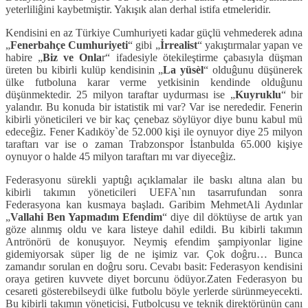
yeterliliĝini kaybetmiştir. Yakışık alan derhal istifa etmeleridir.
Kendisini en az Türkiye Cumhuriyeti kadar güçlü vehmederek adına
„
Fenerbahçe Cumhuriyeti
“ gibi „
İrrealist
“ yakıştırmalar yapan ve
habire „
Biz ve Onla
r“ ifadesiyle ötekileştirme çabasıyla düşman
üreten bu kibirli kulüp kendisinin „
La yüsèl
“ olduĝunu düşünerek
ülke futboluna karar verme yetkisinin kendinde olduĝunu
düşünmektedir. 25 milyon taraftar uydurması ise „
Kuyruklu
“ bir
yalandır. Bu konuda bir istatistik mi var? Var ise nerededir. Fenerin
kibirli yöneticileri ve bir kaç çenebaz söylüyor diye bunu kabul mü
edeceĝiz. Fener Kadıköy`de 52.000 kişi ile oynuyor diye 25 milyon
taraftarı var ise o zaman Trabzonspor İstanbulda 65.000 kişiye
oynuyor o halde 45 milyon taraftarı mı var diyeceĝiz.
Federasyonu sürekli yaptıĝı açıklamalar ile baskı altına alan bu
kibirli takımın yöneticileri UEFA`nın tasarrufundan sonra
Federasyona kan kusmaya başladı. Garibim MehmetAli Aydınlar
„
Vallahi Ben Yapmadım Efendim
“ diye dil döktüyse de artık yan
göze alınmış oldu ve kara listeye dahil edildi. Bu kibirli takımın
Antrönörü de konuşuyor. Neymiş efendim şampiyonlar ligine
gidemiyorsak süper lig de ne işimiz var. Çok doĝru… Bunca
zamandır sorulan en doĝru soru. Cevabı basit: Federasyon kendisini
oraya getiren kuvvete diyet borcunu ödüyor.Zaten Federasyon bu
cesareti gösterebilseydi ülke futbolu böyle yerlerde sürünmeyecekti.
Bu kibirli takımın yöneticisi, Futbolcusu ve teknik direktörünün canı