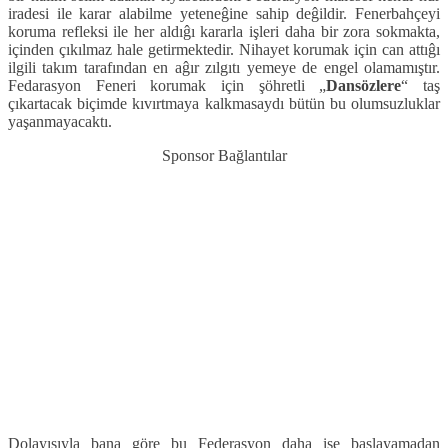
iradesi ile karar alabilme yeteneĝine sahip deĝildir. Fenerbahçeyi
koruma refleksi ile her aldıĝı kararla işleri daha bir zora sokmakta,
içinden çıkılmaz hale getirmektedir. Nihayet korumak için can attıĝı
ilgili takım tarafından en aĝır zılgıtı yemeye de engel olamamıştır.
Fedarasyon Feneri korumak için şöhretli „
Dansözlere
“ taş
çıkartacak biçimde kıvırtmaya kalkmasaydı bütün bu olumsuzluklar
yaşanmayacaktı.
Sponsor Bağlantılar
Dolayısıyla bana göre bu Federasyon daha işe başlayamadan