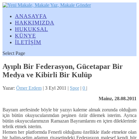
ANASAYFA
HAKKIMIZDA
HUKUKSAL
KÜNYE
İLETİŞİM
Select Page
Ayıplı Bir Federasyon, Gücetapar Bir
Medya ve Kibirli Bir Kulüp
Yazar:
Ömer Erdem
|
3 Eyl 2011
|
Spor
|
0
|
Mainz, 28.08.2011
Bayram arefesinde böyle bir yazıyı kaleme almak zorunda olduĝum
için bütün okuyucularımdan peşinen özür dilemek isterim. Ayrıca
bütün okuyucularımızın Ramazan Bayramlarını en içten dileklerimle
tebrik etmek isterim.
Hemen her platformda Fenerli olduĝunu özellikle ifade etmekte olan
bir halim-selim adamın riyasetindeki Federasyon malesef kendi hür