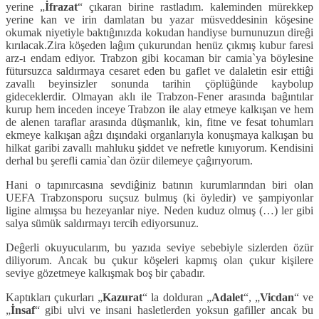
yerine „
İfrazat
“ çıkaran birine rastladım. kaleminden mürekkep
yerine kan ve irin damlatan bu yazar müsveddesinin köşesine
okumak niyetiyle baktıĝınızda kokudan handiyse burnunuzun direĝi
kırılacak.Zira köşeden laĝım çukurundan henüz çıkmış kubur faresi
arz-ı endam ediyor. Trabzon gibi kocaman bir camia`ya böylesine
fütursuzca saldırmaya cesaret eden bu gaflet ve dalaletin esir ettiĝi
zavallı beyinsizler sonunda tarihin çöplüĝünde kaybolup
gideceklerdir. Olmayan aklı ile Trabzon-Fener arasında baĝıntılar
kurup hem inceden inceye Trabzon ile alay etmeye kalkışan ve hem
de alenen taraflar arasında düşmanlık, kin, fitne ve fesat tohumları
ekmeye kalkışan aĝzı dışındaki organlarıyla konuşmaya kalkışan bu
hilkat garibi zavallı mahluku şiddet ve nefretle kınıyorum. Kendisini
derhal bu şerefli camia`dan özür dilemeye çaĝırıyorum.
Hani o tapınırcasına sevdiĝiniz batının kurumlarından biri olan
UEFA Trabzonsporu suçsuz bulmuş (ki öyledir) ve şampiyonlar
ligine almışsa bu hezeyanlar niye. Neden kuduz olmuş (…) ler gibi
salya sümük saldırmayı tercih ediyorsunuz.
Deĝerli okuyucularım, bu yazıda seviye sebebiyle sizlerden özür
diliyorum. Ancak bu çukur köşeleri kapmış olan çukur kişilere
seviye gözetmeye kalkışmak boş bir çabadır.
Kaptıkları çukurları „
Kazurat
“ la dolduran „
Adalet
“, „
Vicdan
“ ve
„
İnsaf
“ gibi ulvi ve insani hasletlerden yoksun gafiller ancak bu