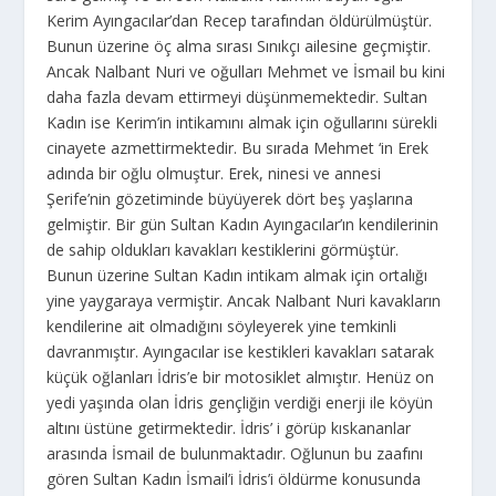
Kerim Ayıngacılar’dan Recep tarafından öldürülmüştür.
Bunun üzerine öç alma sırası Sınıkçı ailesine geçmiştir.
Ancak Nalbant Nuri ve oğulları Mehmet ve İsmail bu kini
daha fazla devam ettirmeyi düşünmemektedir. Sultan
Kadın ise Kerim’in intikamını almak için oğullarını sürekli
cinayete azmettirmektedir. Bu sırada Mehmet ‘in Erek
adında bir oğlu olmuştur. Erek, ninesi ve annesi
Şerife’nin gözetiminde büyüyerek dört beş yaşlarına
gelmiştir. Bir gün Sultan Kadın Ayıngacılar’ın kendilerinin
de sahip oldukları kavakları kestiklerini görmüştür.
Bunun üzerine Sultan Kadın intikam almak için ortalığı
yine yaygaraya vermiştir. Ancak Nalbant Nuri kavakların
kendilerine ait olmadığını söyleyerek yine temkinli
davranmıştır. Ayıngacılar ise kestikleri kavakları satarak
küçük oğlanları İdris’e bir motosiklet almıştır. Henüz on
yedi yaşında olan İdris gençliğin verdiği enerji ile köyün
altını üstüne getirmektedir. İdris’ i görüp kıskananlar
arasında İsmail de bulunmaktadır. Oğlunun bu zaafını
gören Sultan Kadın İsmail’i İdris’i öldürme konusunda