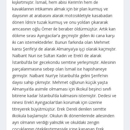
kışkırtmıştır. İsmail, hem abisi Kerim’in hem de
kavaklarının intikamını almak için bir plan kurmuş ve
dayısının at arabasını alarak motosikletiyle kasabadan
dönen İdris’e tuzak kurmuş ve onu yoldan çıkararak
amcasının oğlu Ömer ile beraber öldürmüştür. Artık kan
dökme sırası Ayıngacılar’a geçmiştir giden iki cana karşı
iki can istemektedirler. Bunun farkında olan Mehmet
karısı Şerife’yi de alarak Almanya’ya işçi olarak kaçmıştır.
Nalbant Nuri ise Sultan Kadın ve Erek’i de alarak
İstanbul’da bir gecekondu semtine yerleşmiştir. Ailesinin
parçalanmasına sebep olan İsmail ise hapishaneye
girmiştir. Nalbant Nuri’ye İstanbul’da gelini Şerife’nin
dayısı sahip çıkmıştır. Mehmet oğlunun küçük yaşta
Almanya’da asimile olmaması için ilkokul beşinci sınıfı
bitirene kadar İstanbul’da kalmasını istemiştir. Dedesi ve
ninesi Erek’i Ayıngacılar’dan korumak için üzerine
titreyerek büyütmüştür. Erek Dereli denilen semtte
ilkokula başlamıştır. Okulun ilk dönemlerinde ailesinden
ayrı olmanın verdiği yalnızlık ve okuldaki zengin
çocuklarının ötekileştirmesiyle içine kapanan Erek