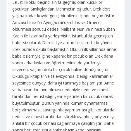
EREK: İlkokul beşinci sınıfa geçmiş olan küçük bir
çocuktur. Sınıkçılar’dan Mehmet’in oğludur. Erek dört
yaşına kadar köyde geniş bir ailenin içinde büyümüştür.
Amcası İsmail’in Ayıngacılar’dan İdris ve Ömer’i
öldürmesi sonucu dedesi Nalbant Nuri ve ninesi Sultan
Kadın ile İstanbul’a yerleşmiştir. İstanbul’da geçmişten
habersiz olarak Dereli diye anılan bir semtte büyüyen
Erek burada okula başlamıştır. Okulun ilk yıllarında anne
baba özlemiyle içine kapanık bir çocuk olan Erek daha
sonra arkadaşları ve öğretmeninin de yardımıyla
sevecen, yaşam dolu bir çocuk haline dönüşmüştür.
Okuduğu kitaplar ve televizyonda izlediği kahramanlar
sayesinde dünyayı daha iyi tanımaya başlamıştır. Anne
ve babasından ayrı olması nedeniyle dede ve ninesi
tarafından her istediği yerine getirilen bir çocuk olarak
büyütülmüştür. Bunun yanında kumar oynamaması,
borç almaması, savurganlık yapmaması gibi konularda
dedesi ve ninesi tarafından sürekli uyarılmış böylece iyi
ahlaklı bir çocuk olması sağlanmaya çalışılmıştır. Daha
sonra her istediğini alabilmek için kendi parasını