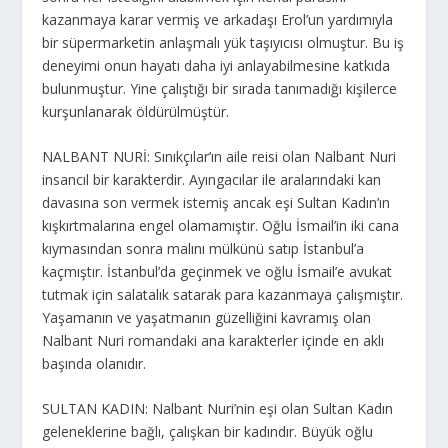
kazanmaya karar vermiş ve arkadaşı Erol’un yardımıyla
bir süpermarketin anlaşmalı yük taşıyıcısı olmuştur. Bu iş
deneyimi onun hayatı daha iyi anlayabilmesine katkıda
bulunmuştur. Yine çalıştığı bir sırada tanımadığı kişilerce
kurşunlanarak öldürülmüştür.
NALBANT NURİ: Sınıkçılar’ın aile reisi olan Nalbant Nuri
insancıl bir karakterdir. Ayıngacılar ile aralarındaki kan
davasına son vermek istemiş ancak eşi Sultan Kadın’ın
kışkırtmalarına engel olamamıştır. Oğlu İsmail’in iki cana
kıymasından sonra malını mülkünü satıp İstanbul’a
kaçmıştır. İstanbul’da geçinmek ve oğlu İsmail’e avukat
tutmak için salatalık satarak para kazanmaya çalışmıştır.
Yaşamanın ve yaşatmanın güzelliğini kavramış olan
Nalbant Nuri romandaki ana karakterler içinde en aklı
başında olanıdır.
SULTAN KADIN: Nalbant Nuri’nin eşi olan Sultan Kadın
geleneklerine bağlı, çalışkan bir kadındır. Büyük oğlu