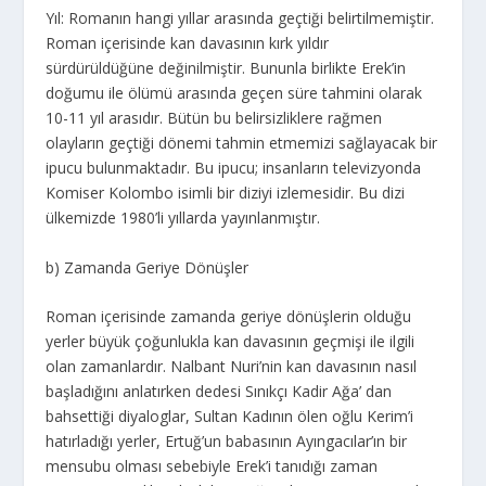
Yıl: Romanın hangi yıllar arasında geçtiği belirtilmemiştir.
Roman içerisinde kan davasının kırk yıldır
sürdürüldüğüne değinilmiştir. Bununla birlikte Erek’in
doğumu ile ölümü arasında geçen süre tahmini olarak
10-11 yıl arasıdır. Bütün bu belirsizliklere rağmen
olayların geçtiği dönemi tahmin etmemizi sağlayacak bir
ipucu bulunmaktadır. Bu ipucu; insanların televizyonda
Komiser Kolombo isimli bir diziyi izlemesidir. Bu dizi
ülkemizde 1980’li yıllarda yayınlanmıştır.
b) Zamanda Geriye Dönüşler
Roman içerisinde zamanda geriye dönüşlerin olduğu
yerler büyük çoğunlukla kan davasının geçmişi ile ilgili
olan zamanlardır. Nalbant Nuri’nin kan davasının nasıl
başladığını anlatırken dedesi Sınıkçı Kadir Ağa’ dan
bahsettiği diyaloglar, Sultan Kadının ölen oğlu Kerim’i
hatırladığı yerler, Ertuğ’un babasının Ayıngacılar’ın bir
mensubu olması sebebiyle Erek’i tanıdığı zaman