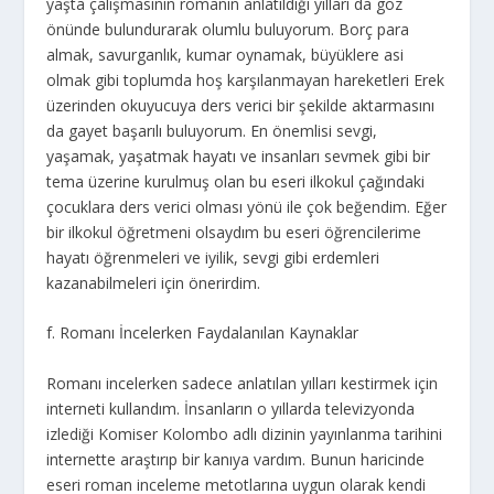
yaşta çalışmasının romanın anlatıldığı yılları da göz
önünde bulundurarak olumlu buluyorum. Borç para
almak, savurganlık, kumar oynamak, büyüklere asi
olmak gibi toplumda hoş karşılanmayan hareketleri Erek
üzerinden okuyucuya ders verici bir şekilde aktarmasını
da gayet başarılı buluyorum. En önemlisi sevgi,
yaşamak, yaşatmak hayatı ve insanları sevmek gibi bir
tema üzerine kurulmuş olan bu eseri ilkokul çağındaki
çocuklara ders verici olması yönü ile çok beğendim. Eğer
bir ilkokul öğretmeni olsaydım bu eseri öğrencilerime
hayatı öğrenmeleri ve iyilik, sevgi gibi erdemleri
kazanabilmeleri için önerirdim.
f. Romanı İncelerken Faydalanılan Kaynaklar
Romanı incelerken sadece anlatılan yılları kestirmek için
interneti kullandım. İnsanların o yıllarda televizyonda
izlediği Komiser Kolombo adlı dizinin yayınlanma tarihini
internette araştırıp bir kanıya vardım. Bunun haricinde
eseri roman inceleme metotlarına uygun olarak kendi