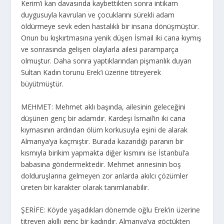
Kerim’i kan davasında kaybettikten sonra intikam
duygusuyla kavrulan ve çocuklarını sürekli adam
öldürmeye sevk eden hastalıklı bir insana dönüşmüştür.
Onun bu kışkırtmasına yenik düşen İsmail iki cana kıymış
ve sonrasında gelişen olaylarla ailesi paramparça
olmuştur. Daha sonra yaptıklarından pişmanlık duyan
Sultan Kadın torunu Erek’i üzerine titreyerek
büyütmüştür.
MEHMET: Mehmet aklı başında, ailesinin geleceğini
düşünen genç bir adamdır. Kardeşi İsmail’in iki cana
kıymasının ardından ölüm korkusuyla eşini de alarak
Almanya’ya kaçmıştır. Burada kazandığı paranın bir
kısmıyla birikim yapmakta diğer kısmını ise İstanbul’a
babasına göndermektedir. Mehmet annesinin boş
dolduruşlarına gelmeyen zor anlarda akılcı çözümler
üreten bir karakter olarak tanımlanabilir.
ŞERİFE: Köyde yaşadıkları dönemde oğlu Erek’in üzerine
titreyen akıllı genç bir kadındır. Almanya’ya göçtükten