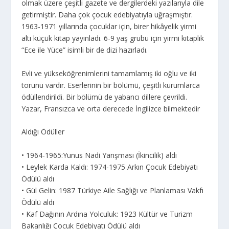
olmak üzere çeşitli gazete ve dergilerdeki yazılarıyla dile
getirmiştir. Daha çok çocuk edebiyatıyla uğraşmıştır.
1963-1971 yıllarında çocuklar için, birer hikâyelik yirmi
altı küçük kitap yayınladı. 6-9 yaş grubu için yirmi kitaplık
“Ece ile Yüce” isimli bir de dizi hazırladı.
Evli ve yükseköğrenimlerini tamamlamış iki oğlu ve iki
torunu vardır. Eserlerinin bir bölümü, çeşitli kurumlarca
ödüllendirildi. Bir bölümü de yabancı dillere çevrildi.
Yazar, Fransızca ve orta derecede İngilizce bilmektedir
Aldığı Ödüller
• 1964-1965:Yunus Nadi Yarışması (İkincilik) aldı
• Leylek Karda Kaldı: 1974-1975 Arkın Çocuk Edebiyatı
Ödülü aldı
• Gül Gelin: 1987 Türkiye Aile Sağlığı ve Planlaması Vakfı
Ödülü aldı
• Kaf Dağının Ardına Yolculuk: 1923 Kültür ve Turizm
Bakanlığı Çocuk Edebiyatı Ödülü aldı