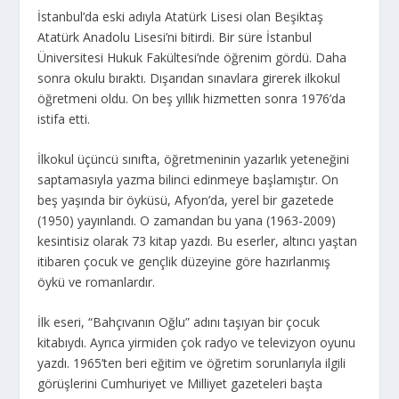
İstanbul’da eski adıyla Atatürk Lisesi olan Beşiktaş
Atatürk Anadolu Lisesi’ni bitirdi. Bir süre İstanbul
Üniversitesi Hukuk Fakültesi’nde öğrenim gördü. Daha
sonra okulu bıraktı. Dışarıdan sınavlara girerek ilkokul
öğretmeni oldu. On beş yıllık hizmetten sonra 1976’da
istifa etti.
İlkokul üçüncü sınıfta, öğretmeninin yazarlık yeteneğini
saptamasıyla yazma bilinci edinmeye başlamıştır. On
beş yaşında bir öyküsü, Afyon’da, yerel bir gazetede
(1950) yayınlandı. O zamandan bu yana (1963-2009)
kesintisiz olarak 73 kitap yazdı. Bu eserler, altıncı yaştan
itibaren çocuk ve gençlik düzeyine göre hazırlanmış
öykü ve romanlardır.
İlk eseri, “Bahçıvanın Oğlu” adını taşıyan bir çocuk
kitabıydı. Ayrıca yirmiden çok radyo ve televizyon oyunu
yazdı. 1965’ten beri eğitim ve öğretim sorunlarıyla ilgili
görüşlerini Cumhuriyet ve Milliyet gazeteleri başta