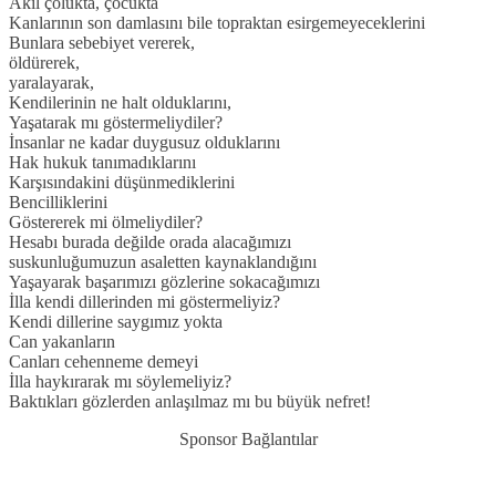
Akıl çolukta, çocukta
Kanlarının son damlasını bile topraktan esirgemeyeceklerini
Bunlara sebebiyet vererek,
öldürerek,
yaralayarak,
Kendilerinin ne halt olduklarını,
Yaşatarak mı göstermeliydiler?
İnsanlar ne kadar duygusuz olduklarını
Hak hukuk tanımadıklarını
Karşısındakini düşünmediklerini
Bencilliklerini
Göstererek mi ölmeliydiler?
Hesabı burada değilde orada alacağımızı
suskunluğumuzun asaletten kaynaklandığını
Yaşayarak başarımızı gözlerine sokacağımızı
İlla kendi dillerinden mi göstermeliyiz?
Kendi dillerine saygımız yokta
Can yakanların
Canları cehenneme demeyi
İlla haykırarak mı söylemeliyiz?
Baktıkları gözlerden anlaşılmaz mı bu büyük nefret!
Sponsor Bağlantılar