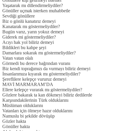
Gönüllere kışı getirmeyi bilenler
Yaşatarak mı dillendirmeliydiler?
Gönüller uçmak isterken muhabbetle
Sevdiği gönüllere
Biz o gönlü kanatırız demeyi
Kanatarak mı göstermeliydiler?
Bugün varız, yarın yokuz demeyi
Giderek mi göstermeliydiler?
Acıyı hak yol biliriz demeyi
Bildikleri bu kahpe şeyi
Damarlara sokarak mı göstermeliydiler?
Vatan vatan olalı
Görmedi bu derece bağrından vuranı
Biz kendi toprağımızı da vurmayı biliriz demeyi
İnsanlarımıza kıyarak mı göstermeliydiler?
Şereflilere kelepçe vururuz demeyi
MAVİ MARMARAM’DA
Ellere kelepçe vurarak mı göstermeliydiler?
Gözlere bakarak ta kan dökmeyi biliriz dedilerde
Karşısındakilerinin Türk olduklarını
Müslüman olduklarını
Vatanları için ölmeye hazır olduklarını
Namuslu bi şekilde dövüşüp
Gözler hakta
Gönüller hakta