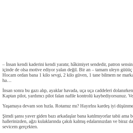
– İnsan kendi kaderini kendi yaratır, hâkimiyet sendedir, patron sensin
içinde de olsa motive ediyor yalan değil. Bir an – tamam uleyn güüüç 
Hocam ordan bana 1 kilo sevgi, 2 kilo güven, 1 tane bilmem ne marka ar
ha…
İnsan sonra bu gazı alıp, ayaklar havada, uça uça caddeleri dolanırken
Kaptan pilot, yardımcı pilot falan nafile kontrolü kaybediyorsunuz. 
Yaşamaya devam son hızla. Rotamız mı? Hayırlısı kardeş iyi düşün
Şimdi şansı yaver giden bazı arkadaşlar bana katılmıyorlar tabii ama 
hallerinizden, ağzı kulaklarında çakılı kalmış edalarınızdan ve biraz d
sevicem gerçekten.