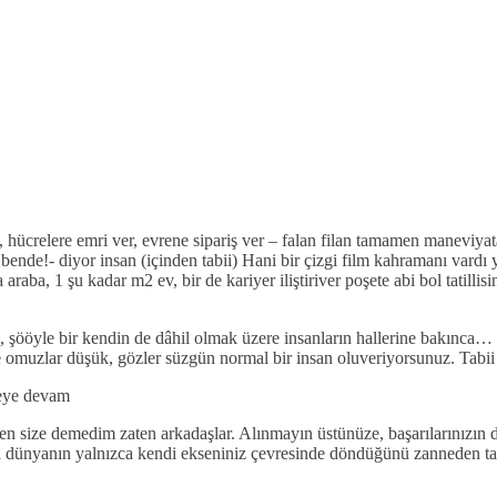
, hücrelere emri ver, evrene sipariş ver – falan filan tamamen maneviyat
bende!- diyor insan (içinden tabii) Hani bir çizgi film kahramanı vardı
aba, 1 şu kadar m2 ev, bir de kariyer iliştiriver poşete abi bol tatilli
, şööyle bir kendin de dâhil olmak üzere insanların hallerine bakınca… 
Ve omuzlar düşük, gözler süzgün normal bir insan oluveriyorsunuz. Tabi
meye devam
ben size demedim zaten arkadaşlar. Alınmayın üstünüze, başarılarınızın d
a dünyanın yalnızca kendi ekseniniz çevresinde döndüğünü zanneden tavırl