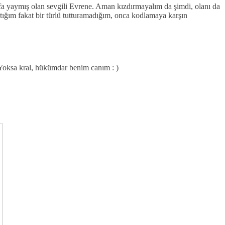
fa yaymış olan sevgili Evrene. Aman kızdırmayalım da şimdi, olanı da
aptığım fakat bir türlü tutturamadığım, onca kodlamaya karşın
Yoksa kral, hükümdar benim canım : )