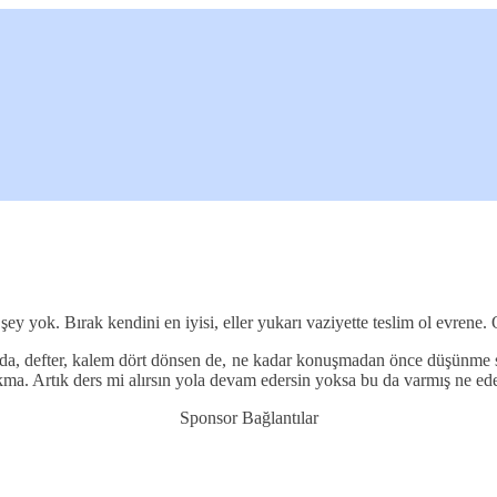
y yok. Bırak kendini en iyisi, eller yukarı vaziyette teslim ol evrene. 
a, defter, kalem dört dönsen de, ne kadar konuşmadan önce düşünme sür
kma. Artık ders mi alırsın yola devam edersin yoksa bu da varmış ne ede
Sponsor Bağlantılar