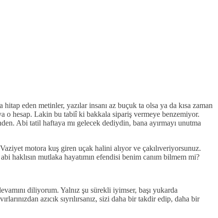
a hitap eden metinler, yazılar insanı az buçuk ta olsa ya da kısa zaman
 ya o hesap. Lakin bu tabiî ki bakkala sipariş vermeye benzemiyor.
sinden. Abi tatil haftaya mı gelecek dediydin, bana ayırmayı unutma
Vaziyet motora kuş giren uçak halini alıyor ve çakılıveriyorsunuz.
i abi haklısın mutlaka hayatımın efendisi benim canım bilmem mi?
evamını diliyorum. Yalnız şu sürekli iyimser, başı yukarda
arınızdan azıcık sıyrılırsanız, sizi daha bir takdir edip, daha bir