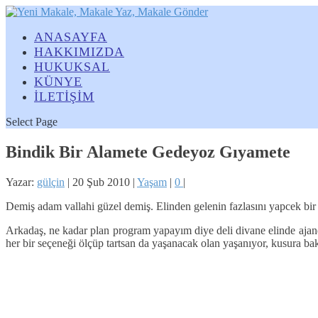
ANASAYFA
HAKKIMIZDA
HUKUKSAL
KÜNYE
İLETİŞİM
Select Page
Bindik Bir Alamete Gedeyoz Gıyamete
Yazar:
gülçin
|
20 Şub 2010
|
Yaşam
|
0
|
Demiş adam vallahi güzel demiş. Elinden gelenin fazlasını yapcek bir şe
Arkadaş, ne kadar plan program yapayım diye deli divane elinde ajand
her bir seçeneği ölçüp tartsan da yaşanacak olan yaşanıyor, kusura ba