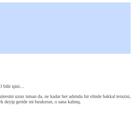
O bilir işini…
esini uzun tutsan da, ne kadar her adımda bir elinde bakkal terazisi,
k deyip geride mi bırakırsın, o sana kalmış.