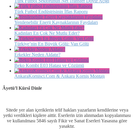
Türk Futbol Sektörünün Net Transfer Döviz Açığı
Türk Futbol Endüstrisinin İflas Raporu
Yenilenebilir Enerji Kaynaklarının Faydaları
Kadınları En Çok Ne Mutlu Eder?
Türkiye’nin En Büyük Gölü: Van Gölü
Erkekler Neden Aldatır?
Beko Kombi E03 Hatası ve Çözümü
AnkaraKornisci.Com & Ankara Korniş Montajı
Âyetü’l Kürsî Dinle
Sitede yer alan içeriklerin telif hakları yazarların kendilerine veya
yetki verdikleri kişilere aittir. Eserlerin izin alınmadan kopyalanması
ve kullanılması 5846 sayılı Fikir ve Sanat Eserleri Yasasına göre
yasaktır.