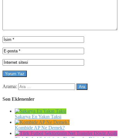
Arama:
Son Eklenenler
Sakarya En Yakın Taksi
Kombide AP Ne Demek?