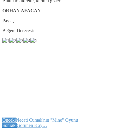
Bulutlar kudrettir, kudreti gizler.
ORHAN AFACAN
Paylaş:
Beğeni Derecesi:
Önceki
Necati Cumalı'nın "Mine" Oyunu
Sonraki
Görünen Köy…