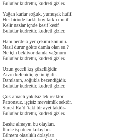
Bulutlar kudrettir, kudreti gizler.
Yağan karlar soğuk, yumuşak hafif.
Her birinde farklı boy farklı motif
Kelir nazlar içnde kesif kesif
Bulutlar kudrettir, kudreti gizler.
Hanı nerde o yer çekimi kanunu.
Nasıl durur gökte damla olan su.?
Ne için bekliyor damla yağmuru
Bulutlar kudrettir, kudreti gizler.
Uzun geceli kış güzelliğidir.
Arzın kefenidir, gelinliğidir.
Damlanın, soğukla bezendiğidir.
Bulutlar kudrettir, kudreti gizler.
Çok amaclı yakıtsız tek reaktör
Patronsuz, işçisiz mevsimlik sektör.
Sure-i Ra’d ‘taki bir ayet faktör-
Bulutlar kudrettir, kudreti gizler.
Basite almayın bu olayları.
İlimle ispatı en kolayları.
Bilmem olasılıklı dolayları