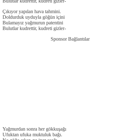
Bulutlar kudrettir, kudreti gizler-
Çıkıyor yapılan hava tahmini.
Doldurduk uyduyla göğün içini
Bulamayız yağmurun patentini
Bulutlar kudrettir, kudreti gizler-
Sponsor Bağlantılar
Yağmurdan sonra her gökkuşağı
Ufuktan ufuka muktuluk bağı.