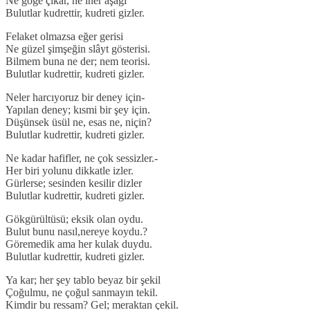
Ne göğe çıkar, ne iner aşağı
Bulutlar kudrettir, kudreti gizler.
Felaket olmazsa eğer gerisi
Ne güzel şimşeğin slâyt gösterisi.
Bilmem buna ne der; nem teorisi.
Bulutlar kudrettir, kudreti gizler.
Neler harcıyoruz bir deney için-
Yapılan deney; kısmi bir şey için.
Düşünsek üsül ne, esas ne, niçin?
Bulutlar kudrettir, kudreti gizler.
Ne kadar hafifler, ne çok sessizler.-
Her biri yolunu dikkatle izler.
Gürlerse; sesinden kesilir dizler
Bulutlar kudrettir, kudreti gizler.
Gökgürültüsü; eksik olan oydu.
Bulut bunu nasıl,nereye koydu.?
Göremedik ama her kulak duydu.
Bulutlar kudrettir, kudreti gizler.
Ya kar; her şey tablo beyaz bir şekil
Çoğulmu, ne çoğul sanmayın tekil.
Kimdir bu ressam? Gel; meraktan çekil.