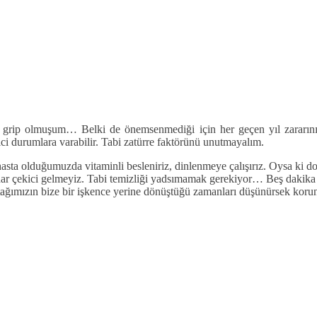
 grip olmuşum… Belki de önemsenmediği için her geçen yıl zararını art
dici durumlara varabilir. Tabi zatürre faktörünü unutmayalım.
sta olduğumuzda vitaminli besleniriz, dinlenmeye çalışırız. Oysa ki d
kadar çekici gelmeyiz. Tabi temizliği yadsımamak gerekiyor… Beş dakika a
yatağımızın bize bir işkence yerine dönüştüğü zamanları düşünürsek kor