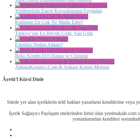
Yenilenebilir Enerji Kaynaklarının Faydaları
Kadınları En Çok Ne Mutlu Eder?
Türkiye’nin En Büyük Gölü: Van Gölü
Erkekler Neden Aldatır?
Beko Kombi E03 Hatası ve Çözümü
AnkaraKornisci.Com & Ankara Korniş Montajı
Âyetü’l Kürsî Dinle
Sitede yer alan içeriklerin telif hakları yazarların kendilerine veya y
İçerik Sağlayıcı Paylaşım sitelerinden birisi olan yenimakale.com
yorumlarından kendileri sorumludu