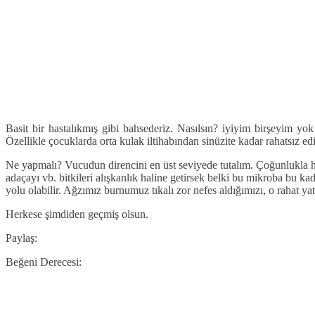
Basit bir hastalıkmış gibi bahsederiz. Nasılsın? iyiyim birşeyim yok
Özellikle çocuklarda orta kulak iltihabından sinüzite kadar rahatsız e
Ne yapmalı? Vucudun direncini en üst seviyede tutalım. Çoğunlukla ha
adaçayı vb. bitkileri alışkanlık haline getirsek belki bu mikroba bu 
yolu olabilir. Ağzımız burnumuz tıkalı zor nefes aldığımızı, o rahat 
Herkese şimdiden geçmiş olsun.
Paylaş:
Beğeni Derecesi: