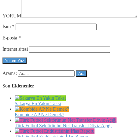
YORUM
İsim
*
E-posta
*
İnternet sitesi
Arama:
Son Eklenenler
Sakarya En Yakın Taksi
Kombide AP Ne Demek?
Türk Futbol Sektörünün Net Transfer Döviz Açığı
Türk Futbol Endüstrisinin İflas Raporu