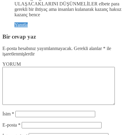
ULAŞACAKLARINI DÜŞÜNMELİLER elbete para
gerekli bir ihtiyaç ama insanları kulanarak kazanç haksız
kazanç bence
Yanıtla
Bir cevap yaz
E-posta hesabınız yayımlanmayacak.
Gerekli alanlar
*
ile
işaretlenmişlerdir
YORUM
İsim
*
E-posta
*