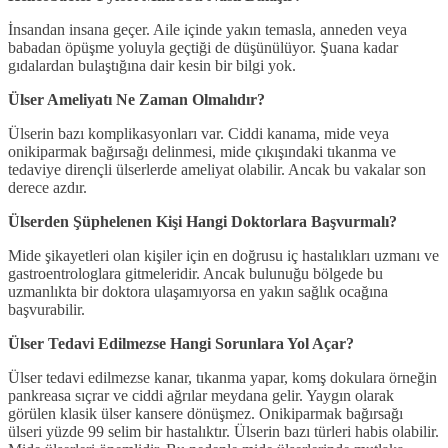
İnsandan insana geçer. Aile içinde yakın temasla, anneden veya
babadan öpüşme yoluyla geçtiği de düşünülüyor. Şuana kadar
gıdalardan bulaştığına dair kesin bir bilgi yok.
Ülser Ameliyatı Ne Zaman Olmalıdır?
Ülserin bazı komplikasyonları var. Ciddi kanama, mide veya
onikiparmak bağırsağı delinmesi, mide çıkışındaki tıkanma ve
tedaviye dirençli ülserlerde ameliyat olabilir. Ancak bu vakalar son
derece azdır.
Ülserden Şüphelenen Kişi Hangi Doktorlara Başvurmalı?
Mide şikayetleri olan kişiler için en doğrusu iç hastalıkları uzmanı ve
gastroentrologlara gitmeleridir. Ancak bulunuğu bölgede bu
uzmanlıkta bir doktora ulaşamıyorsa en yakın sağlık ocağına
başvurabilir.
Ülser Tedavi Edilmezse Hangi Sorunlara Yol Açar?
Ülser tedavi edilmezse kanar, tıkanma yapar, komş dokulara örneğin
pankreasa sıçrar ve ciddi ağrılar meydana gelir. Yaygın olarak
görülen klasik ülser kansere dönüşmez. Onikiparmak bağırsağı
ülseri yüzde 99 selim bir hastalıktır. Ülserin bazı türleri habis olabilir.