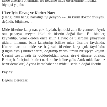
Mide ülserleri önemlidir. Bu nedenle mide ülserlerinde mutlaka
biyopsi yapılır.
Ülser İçin Havuç ve Kudret Narı
(Hangi bitki hangi hastalığa iyi geliyor?) – Bu kısım doktor tavsiyesi
değildir, bilginize…
Mide ülserine karşı nar, çok faydalı. İçindeki zarı ile yenmeli. Ayrık
otu, papatya, meyan kökü de ülserin doğal ilacı. Bu bitkiler,
kaynatılıp, yemeklerden önce içilir. Havuç da ülserdeki şikayetleri
giderir. Ihlamur, balla karıştırılıp içilirse mide ülserine faydalıdır.
Kudret narı da mide ve bağırsak ülserine karşı çok faydalıdır.
(Olgunlaşmış kudret narını, doğrayıp yarım litrelik bir şişeye koyun.
Üzerini zeytinyağı ile doldurduktan sonra şişeyi güneşe bırakın.
Birkaç hafta içinde kudret narları elte haline gelir. Artık mide ilacınız
hazır demektir.) Ayrıca karnabahar da mide ülserinin doğal ilacıdır.
Paylaş:
Beğeni Derecesi: