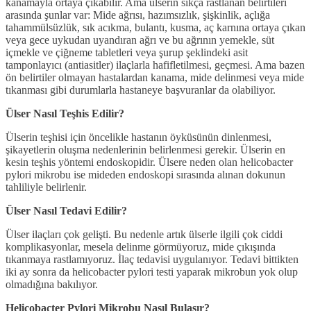
kanamayla ortaya çıkabilir. Ama ülserin sıkça rastlanan belirtileri
arasında şunlar var: Mide ağrısı, hazımsızlık, şişkinlik, açlığa
tahammülsüzlük, sık acıkma, bulantı, kusma, aç karnına ortaya çıkan
veya gece uykudan uyandıran ağrı ve bu ağrının yemekle, süt
içmekle ve çiğneme tabletleri veya şurup şeklindeki asit
tamponlayıcı (antiasitler) ilaçlarla hafifletilmesi, geçmesi. Ama bazen
ön belirtiler olmayan hastalardan kanama, mide delinmesi veya mide
tıkanması gibi durumlarla hastaneye başvuranlar da olabiliyor.
Ülser Nasıl Teşhis Edilir?
Ülserin teşhisi için öncelikle hastanın öyküsünün dinlenmesi,
şikayetlerin oluşma nedenlerinin belirlenmesi gerekir. Ülserin en
kesin teşhis yöntemi endoskopidir. Ülsere neden olan helicobacter
pylori mikrobu ise mideden endoskopi sırasında alınan dokunun
tahliliyle belirlenir.
Ülser Nasıl Tedavi Edilir?
Ülser ilaçları çok gelişti. Bu nedenle artık ülserle ilgili çok ciddi
komplikasyonlar, mesela delinme görmüyoruz, mide çıkışında
tıkanmaya rastlamıyoruz. İlaç tedavisi uygulanıyor. Tedavi bittikten
iki ay sonra da helicobacter pylori testi yaparak mikrobun yok olup
olmadığına bakılıyor.
Helicobacter Pylori Mikrobu Nasıl Bulaşır?