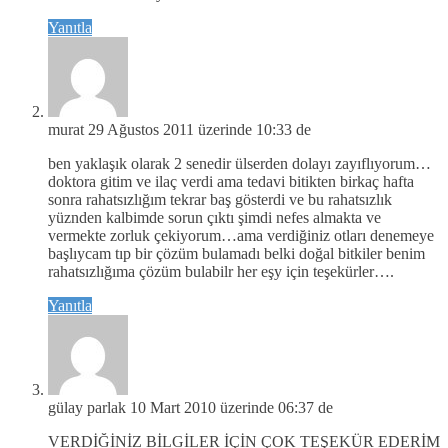
Yanıtla
murat
29 Ağustos 2011 üzerinde 10:33 de
ben yaklaşık olarak 2 senedir ülserden dolayı zayıflıyorum…
doktora gitim ve ilaç verdi ama tedavi bitikten birkaç hafta
sonra rahatsızlığım tekrar baş gösterdi ve bu rahatsızlık
yüznden kalbimde sorun çıktı şimdi nefes almakta ve
vermekte zorluk çekiyorum…ama verdiğiniz otları denemeye
başlıycam tıp bir çözüm bulamadı belki doğal bitkiler benim
rahatsızlığıma çözüm bulabilr her eşy için teşekürler….
Yanıtla
gülay parlak
10 Mart 2010 üzerinde 06:37 de
VERDİĞİNİZ BİLGİLER İÇİN ÇOK TEŞEKÜR EDERİM