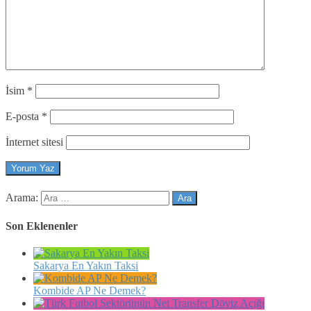
İsim
*
E-posta
*
İnternet sitesi
Arama:
Son Eklenenler
Sakarya En Yakın Taksi
Kombide AP Ne Demek?