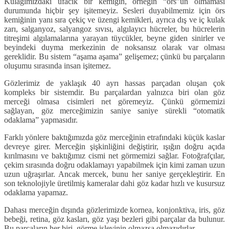
Kulağımızdaki ufacık bir kemiğin, örneğin “örs”ün olmaması
durumunda hiçbir şey işitemeyiz. Sesleri duyabilmemiz için örs
kemiğinin yanı sıra çekiç ve üzengi kemikleri, ayrıca dış ve iç kulak
zarı, salganyoz, salyangoz sıvısı, algılayıcı hücreler, bu hücrelerin
titreşimi algılamalarına yarayan tüycükler, beyne giden sinirler ve
beyindeki duyma merkezinin de noksansız olarak var olması
gereklidir. Bu sistem “aşama aşama” gelişemez; çünkü bu parçaların
oluşumu sırasında insan işitemez.
Gözlerimiz de yaklaşık 40 ayrı hassas parçadan oluşan çok
kompleks bir sistemdir. Bu parçalardan yalnızca biri olan göz
merceği olmasa cisimleri net göremeyiz. Çünkü görmemizi
sağlayan, göz merceğimizin saniye saniye sürekli “otomatik
odaklama” yapmasıdır.
Farklı yönlere baktığımızda göz merceğinin etrafındaki küçük kaslar
devreye girer. Merceğin şişkinliğini değiştirir, ışığın doğru açıda
kırılmasını ve baktığımız cismi net görmemizi sağlar. Fotoğrafçılar,
çekim sırasında doğru odaklamayı yapabilmek için kimi zaman uzun
uzun uğraşırlar. Ancak mercek, bunu her saniye gerçekleştirir. En
son teknolojiyle üretilmiş kameralar dahi göz kadar hızlı ve kusursuz
odaklama yapamaz.
Dahası merceğin dışında gözlerimizde kornea, konjonktiva, iris, göz
bebeği, retina, göz kasları, göz yaşı bezleri gibi parçalar da bulunur.
Bu parçaların her biri, görme işlevinin olmazsa olmazıdırlar.