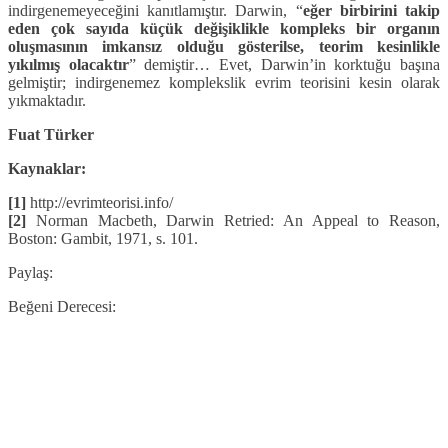
indirgenemeyeceğini kanıtlamıştır. Darwin, “
eğer birbirini takip
eden çok sayıda küçük değişiklikle kompleks bir organın
oluşmasının imkansız olduğu gösterilse, teorim kesinlikle
yıkılmış olacaktır
” demiştir… Evet, Darwin’in korktuğu başına
gelmiştir; indirgenemez komplekslik evrim teorisini kesin olarak
yıkmaktadır.
Fuat Türker
Kaynaklar:
[1]
http://evrimteorisi.info/
[2]
Norman Macbeth, Darwin Retried: An Appeal to Reason,
Boston: Gambit, 1971, s. 101.
Paylaş:
Beğeni Derecesi: