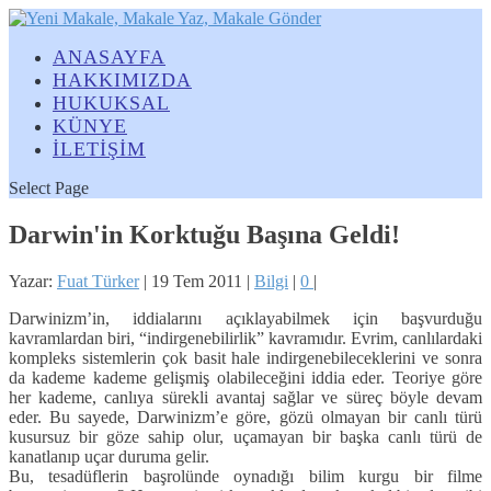
ANASAYFA
HAKKIMIZDA
HUKUKSAL
KÜNYE
İLETİŞİM
Select Page
Darwin'in Korktuğu Başına Geldi!
Yazar:
Fuat Türker
|
19 Tem 2011
|
Bilgi
|
0
|
Darwinizm’in, iddialarını açıklayabilmek için başvurduğu
kavramlardan biri, “indirgenebilirlik” kavramıdır. Evrim, canlılardaki
kompleks sistemlerin çok basit hale indirgenebileceklerini ve sonra
da kademe kademe gelişmiş olabileceğini iddia eder. Teoriye göre
her kademe, canlıya sürekli avantaj sağlar ve süreç böyle devam
eder. Bu sayede, Darwinizm’e göre, gözü olmayan bir canlı türü
kusursuz bir göze sahip olur, uçamayan bir başka canlı türü de
kanatlanıp uçar duruma gelir.
Bu, tesadüflerin başrolünde oynadığı bilim kurgu bir filme