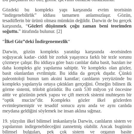
Gözdeki bu kompleks yapı karşısında evrim teorisinin
“indirgenebilirlik” iddiası tamamen anlamsızlaşır. Gözün,
tesadüflerin bir ürünü olması mümkün değildir. Darwin de bu gerçek
karşısında, “
Gözleri düşünmek çoğu zaman beni teorimden
soğuttu.
” itirafında bulunur. [2]
“
İlkel Göz”deki İndirgenemezlik
“
Darwin, gözün kompleks yaratılışı karşısında -teorisinden
soğuyacak kadar- ciddi bir zorluk yaşayınca farklı bir tezle sorunu
çözmeye çalışır. Bu iddiaya göre bazı canlılar daha basit, bazıları ise
daha kompleks göz yapılarına sahiptir. Ve kompleks olan gözler,
basit olanlardan evrilmiştir. Bu iddia da gerçek dışıdır. Çünkü
paleontoloji bunun tam aksini kanıtlar; canlıların yeryüzünde bu
kompleks yapılarıyla ortaya çıktıkları gerçeğini. Örneğin bilinen ilk
görme sistemi, trilobit gözüdür. Bu canlı 530 milyon yıl öncesine
aittir ve gözünün petek yapısı ve çift mercek sistemi muhteşem bir
“optik mucize”dir. Kompleks gözler ilkel gözlerden
evrimleşmemiştir ve tesadüf sonucu aynı anda ve aynı canlıda
meydana geldiğini söylemek ise insan aklına sığmaz.
19. yüzyılın ilkel bilimsel imkanlarıyla Darwin, canlıların sistem ve
yapılarının indirgenebileceğini zannetmiş olabilir. Ancak bugünün
bilimsel bulguları, pek çok sistem ve organın basite