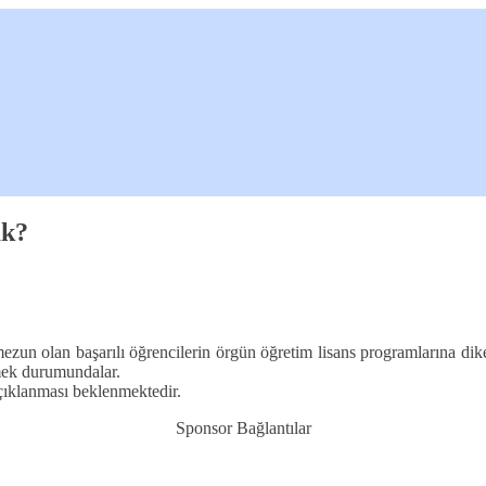
ak?
 olan başarılı öğrencilerin örgün öğretim lisans programlarına dikey g
mek durumundalar.
çıklanması beklenmektedir.
Sponsor Bağlantılar