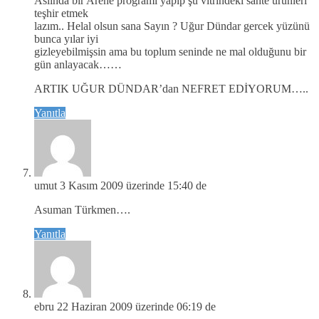
Aslında bir Arene programı yapıp şu vitrindeki sahte ürünleri
teşhir etmek
lazım.. Helal olsun sana Sayın ? Uğur Dündar gercek yüzünü
bunca yılar iyi
gizleyebilmişsin ama bu toplum seninde ne mal olduğunu bir
gün anlayacak……
ARTIK UĞUR DÜNDAR’dan NEFRET EDİYORUM…..
Yanıtla
umut
3 Kasım 2009 üzerinde 15:40 de
Asuman Türkmen….
Yanıtla
ebru
22 Haziran 2009 üzerinde 06:19 de