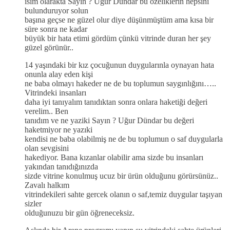
isim olarakta Sayın ? Uğur Dündar bu özeliklerin hepsini
bulunduruyor solun
başına geçse ne güzel olur diye düşünmüştüm ama kısa bir
süre sonra ne kadar
büyük bir hata etimi gördüm çünkü vitrinde duran her şey
güzel görünür..
14 yaşındaki bir kız çocuğunun duygularınla oynayan hata
onunla alay eden kişi
ne baba olmayı hakeder ne de bu toplumun saygınlığını…..
Vitrindeki insanları
daha iyi tanıyalım tanıdıktan sonra onlara haketiği değeri
verelim.. Ben
tanıdım ve ne yaziki Sayın ? Uğur Dündar bu değeri
haketmiyor ne yazıki
kendisi ne baba olabilmiş ne de bu toplumun o saf duygularla
olan sevgisini
hakediyor. Bana kızanlar olabilir ama sizde bu insanları
yakından tanıdığınızda
sizde vitrine konulmuş ucuz bir ürün olduğunu görürsünüz..
Zavalı halkım
vitrindekileri sahte gercek olanın o saf,temiz duygular taşıyan
sizler
olduğunuzu bir gün öğreneceksiz.