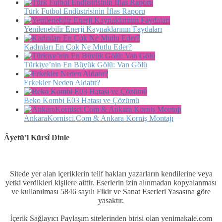
Türk Futbol Endüstrisinin İflas Raporu
Yenilenebilir Enerji Kaynaklarının Faydaları
Kadınları En Çok Ne Mutlu Eder?
Türkiye’nin En Büyük Gölü: Van Gölü
Erkekler Neden Aldatır?
Beko Kombi E03 Hatası ve Çözümü
AnkaraKornisci.Com & Ankara Korniş Montajı
Âyetü’l Kürsî Dinle
Sitede yer alan içeriklerin telif hakları yazarların kendilerine veya
yetki verdikleri kişilere aittir. Eserlerin izin alınmadan kopyalanması
ve kullanılması 5846 sayılı Fikir ve Sanat Eserleri Yasasına göre
yasaktır.
İçerik Sağlayıcı Paylaşım sitelerinden birisi olan yenimakale.com