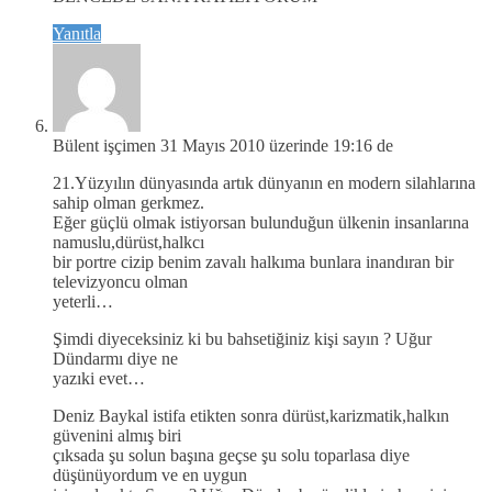
Yanıtla
Bülent işçimen
31 Mayıs 2010 üzerinde 19:16 de
21.Yüzyılın dünyasında artık dünyanın en modern silahlarına
sahip olman gerkmez.
Eğer güçlü olmak istiyorsan bulunduğun ülkenin insanlarına
namuslu,dürüst,halkcı
bir portre cizip benim zavalı halkıma bunlara inandıran bir
televizyoncu olman
yeterli…
Şimdi diyeceksiniz ki bu bahsetiğiniz kişi sayın ? Uğur
Dündarmı diye ne
yazıki evet…
Deniz Baykal istifa etikten sonra dürüst,karizmatik,halkın
güvenini almış biri
çıksada şu solun başına geçse şu solu toparlasa diye
düşünüyordum ve en uygun