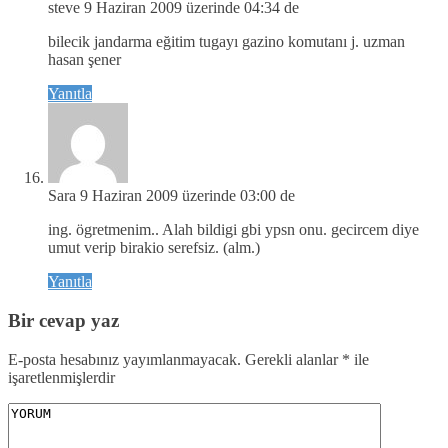
steve
9 Haziran 2009 üzerinde 04:34 de
bilecik jandarma eğitim tugayı gazino komutanı j. uzman
hasan şener
Yanıtla
Sara
9 Haziran 2009 üzerinde 03:00 de
ing. ögretmenim.. Alah bildigi gbi ypsn onu. gecircem diye
umut verip birakio serefsiz. (alm.)
Yanıtla
Bir cevap yaz
E-posta hesabınız yayımlanmayacak.
Gerekli alanlar
*
ile
işaretlenmişlerdir