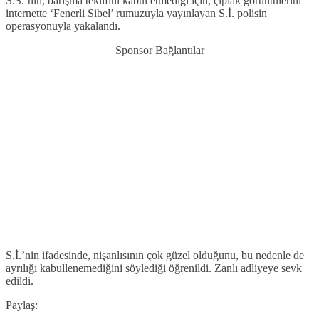
S.S.’nin, barışma teklifini kabul etmediği için, çıplak görüntülerini
internette ‘Fenerli Sibel’ rumuzuyla yayınlayan S.İ. polisin
operasyonuyla yakalandı.
Sponsor Bağlantılar
S.İ.’nin ifadesinde, nişanlısının çok güzel olduğunu, bu nedenle de
ayrılığı kabullenemediğini söylediği öğrenildi. Zanlı adliyeye sevk
edildi.
Paylaş: