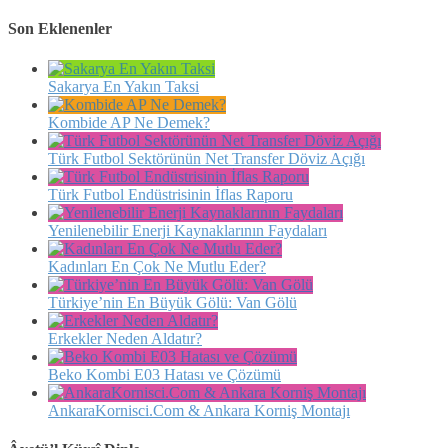
Son Eklenenler
Sakarya En Yakın Taksi
Kombide AP Ne Demek?
Türk Futbol Sektörünün Net Transfer Döviz Açığı
Türk Futbol Endüstrisinin İflas Raporu
Yenilenebilir Enerji Kaynaklarının Faydaları
Kadınları En Çok Ne Mutlu Eder?
Türkiye’nin En Büyük Gölü: Van Gölü
Erkekler Neden Aldatır?
Beko Kombi E03 Hatası ve Çözümü
AnkaraKornisci.Com & Ankara Korniş Montajı