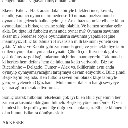
dengeli olarak sağlayamamış olmamızdır.
Slaven Bilic… Halk arasındaki tabiriyle bilekleri ince, kıvrak,
teknik, yaratıcı oyuncuların nedense 10 numara pozisyonunda
oynamaları gelenek haline gelmiştir. Ama bazı takımlar elbette ki bu
oyunculardan birkaç tanesine sahip olabilir. Ve hemen sorular gelir
akla. Bu tipte iki futbolcu aynı anda oynar mı? Oynarsa savunma
aksar mı? Nedense böyle oyuncuların savunma yapabileceğine
inanmayız. Bilic bu tabuları Hırvatistan milli takımını yönetirken
yıktı. Modric ve Rakitic gibi zamanında genç ve yetenekli diye tabir
edilen oyuncuları aynı anda oynattı. Çünkü çok forvet çok gol ve
çok defans az gol bağlamlarının hiçbirine inanmıyordu. Takımında
ki herkes hem defans hem de hücuma katkı veriyordu. Biz ise
Ricardinho – Delgado, Tümer – Alex vs. ikililerinin aynı anda
oynayıp oynayamayacağını tartışmaya devam ediyorduk. Bilic şimdi
Beşiktaş’ın başında. Ben futbolu seven biri olarak klişe tabiriyle
genç ve yetenekli Oğuzhan – Muhammet ikilisini hangi seviyeye
çıkaracağını merak ediyorum…
Sonuç olarak futbolun felsefesini çok iyi bilen Bilic yönetimin her
zaman arkasında olduğunu bilmeli. Beşiktaş yönetimi Önder Özen
hamlesi ile de profösyonelliğe doğru yola çıkmıştır. Elbette ki önemli
olan bunun istikrara dönüşmesidir.
Ali KESER