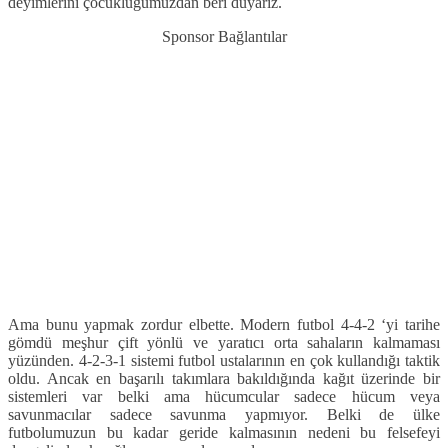
deyimlerini çocukluğumuzdan beri duyarız.
Sponsor Bağlantılar
Ama bunu yapmak zordur elbette. Modern futbol 4-4-2 ‘yi tarihe
gömdü meşhur çift yönlü ve yaratıcı orta sahaların kalmaması
yüzünden. 4-2-3-1 sistemi futbol ustalarının en çok kullandığı taktik
oldu. Ancak en başarılı takımlara bakıldığında kağıt üzerinde bir
sistemleri var belki ama hücumcular sadece hücum veya
savunmacılar sadece savunma yapmıyor. Belki de ülke
futbolumuzun bu kadar geride kalmasının nedeni bu felsefeyi