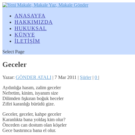
ANASAYFA
HAKKIMIZDA
HUKUKSAL
KÜNYE
İLETİŞİM
Select Page
Geceler
Yazar:
GÖNDER ATALI
|
7 Mar 2011
|
Şiirler
|
0
|
Aydınlığa hasım, zalim geceler
Nefretim, kinim, isyanım size
Dilimden fışkıran boğuk heceler
Zifiri karanlığı bürüdü gize.
Geceler, geceler, kahpe geceler
Karanlıkta bana yoldaş kim olur?
Önceden can dostum olan köşeler
Gece bastırınca bana el olur.