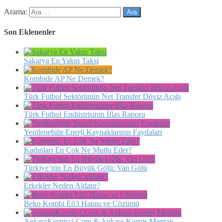
Arama:
Son Eklenenler
Sakarya En Yakın Taksi
Kombide AP Ne Demek?
Türk Futbol Sektörünün Net Transfer Döviz Açığı
Türk Futbol Endüstrisinin İflas Raporu
Yenilenebilir Enerji Kaynaklarının Faydaları
Kadınları En Çok Ne Mutlu Eder?
Türkiye’nin En Büyük Gölü: Van Gölü
Erkekler Neden Aldatır?
Beko Kombi E03 Hatası ve Çözümü
AnkaraKornisci.Com & Ankara Korniş Montajı