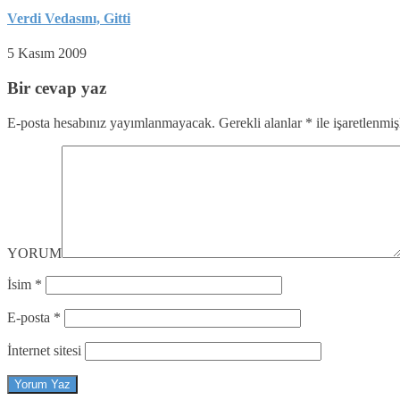
Verdi Vedasını, Gitti
5 Kasım 2009
Bir cevap yaz
E-posta hesabınız yayımlanmayacak.
Gerekli alanlar
*
ile işaretlenmiş
YORUM
İsim
*
E-posta
*
İnternet sitesi