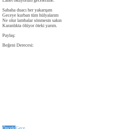
Lanet okuyorum gecelerime.
Sabaha duacı her yakarışım
Geceye kurban tüm hülyalarım
Ne olur lambalar sönmesin sakın
Karanlıkta ölüyor öteki yarım.
Paylaş:
Beğeni Derecesi:
Önceki
Gece