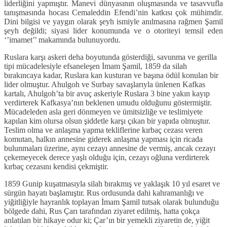
liderliğini yapmıştır. Manevi dünyasının oluşmasında ve tasavvufla
tanışmasında hocası Cemaleddin Efendi’nin katkısı çok mühimdir.
Dini bilgisi ve yaygın olarak şeyh ismiyle anılmasına rağmen Şamil
şeyh değildi; siyasi lider konumunda ve o otoriteyi temsil eden
‘’imamet’’ makamında bulunuyordu.
Ruslara karşı askeri deha boyutunda gösterdiği, savunma ve gerilla
tipi mücadelesiyle efsaneleşen İmam Şamil, 1859 da silah
bırakıncaya kadar, Ruslara kan kusturan ve başına ödül konulan bir
lider olmuştur. Ahulgoh ve Surbay savaşlarıyla ünlenen Kafkas
kartalı, Ahulgoh’ta bir avuç askeriyle Ruslara 3 bine yakın kayıp
verdirterek Kafkasya’nın beklenen umudu olduğunu göstermiştir.
Mücadeleden asla geri dönmeyen ve ümitsizliğe ve teslimiyete
kapılan kim olursa olsun şiddetle karşı çıkan bir yapıda olmuştur.
Teslim olma ve anlaşma yapma tekliflerine kırbaç cezası veren
komutan, halkın annesine giderek anlaşma yapması için ricada
bulunmaları üzerine, aynı cezayı annesine de vermiş, ancak cezayı
çekemeyecek derece yaşlı olduğu için, cezayı oğluna verdirterek
kırbaç cezasını kendisi çekmiştir.
1859 Gunip kuşatmasıyla silah bırakmış ve yaklaşık 10 yıl esaret ve
sürgün hayatı başlamıştır. Rus ordusunda dahi kahramanlığı ve
yiğitliğiyle hayranlık toplayan İmam Şamil tutsak olarak bulunduğu
bölgede dahi, Rus Çarı tarafından ziyaret edilmiş, hatta çokça
anlatılan bir hikaye odur ki; Çar’ın bir yemekli ziyaretin de, yiğit