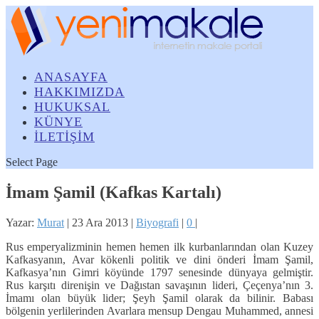
ANASAYFA
HAKKIMIZDA
HUKUKSAL
KÜNYE
İLETİŞİM
Select Page
İmam Şamil (Kafkas Kartalı)
Yazar:
Murat
|
23 Ara 2013
|
Biyografi
|
0
|
Rus emperyalizminin hemen hemen ilk kurbanlarından olan Kuzey
Kafkasyanın, Avar kökenli politik ve dini önderi İmam Şamil,
Kafkasya’nın Gimri köyünde 1797 senesinde dünyaya gelmiştir.
Rus karşıtı direnişin ve Dağıstan savaşının lideri, Çeçenya’nın 3.
İmamı olan büyük lider; Şeyh Şamil olarak da bilinir. Babası
bölgenin yerlilerinden Avarlara mensup Dengau Muhammed, annesi