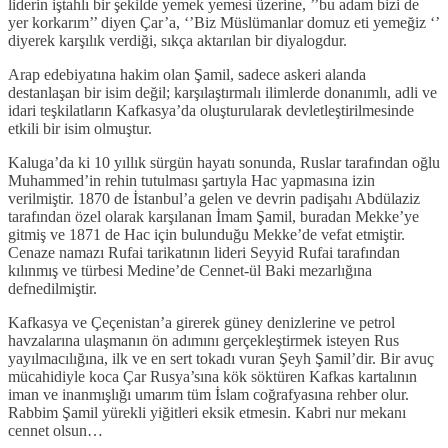
liderin iştahlı bir şekilde yemek yemesi üzerine, ’’bu adam bizi de
yer korkarım’’ diyen Çar’a, ‘’Biz Müslümanlar domuz eti yemeğiz ‘’
diyerek karşılık verdiği, sıkça aktarılan bir diyalogdur.
Arap edebiyatına hakim olan Şamil, sadece askeri alanda
destanlaşan bir isim değil; karşılaştırmalı ilimlerde donanımlı, adli ve
idari teşkilatların Kafkasya’da oluşturularak devletleştirilmesinde
etkili bir isim olmuştur.
Kaluga’da ki 10 yıllık sürgün hayatı sonunda, Ruslar tarafından oğlu
Muhammed’in rehin tutulması şartıyla Hac yapmasına izin
verilmiştir. 1870 de İstanbul’a gelen ve devrin padişahı Abdülaziz
tarafından özel olarak karşılanan İmam Şamil, buradan Mekke’ye
gitmiş ve 1871 de Hac için bulunduğu Mekke’de vefat etmiştir.
Cenaze namazı Rufai tarikatının lideri Seyyid Rufai tarafından
kılınmış ve türbesi Medine’de Cennet-ül Baki mezarlığına
defnedilmiştir.
Kafkasya ve Çeçenistan’a girerek güney denizlerine ve petrol
havzalarına ulaşmanın ön adımını gerçekleştirmek isteyen Rus
yayılmacılığına, ilk ve en sert tokadı vuran Şeyh Şamil’dir. Bir avuç
mücahidiyle koca Çar Rusya’sına kök söktüren Kafkas kartalının
iman ve inanmışlığı umarım tüm İslam coğrafyasına rehber olur.
Rabbim Şamil yürekli yiğitleri eksik etmesin. Kabri nur mekanı
cennet olsun…