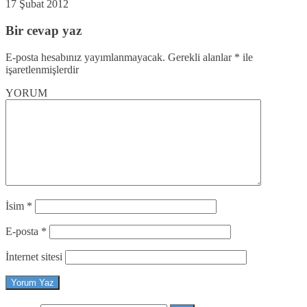
17 Şubat 2012
Bir cevap yaz
E-posta hesabınız yayımlanmayacak.
Gerekli alanlar
*
ile
işaretlenmişlerdir
YORUM
İsim
*
E-posta
*
İnternet sitesi