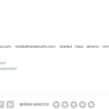
rumu.com, istanbulhavadurumu.com, istanbul hava durumu com
umu
“
ıklamaları
”
BEĞENI DERECESI: