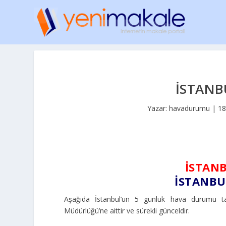
İSTANB
Yazar:
havadurumu
|
18
İSTAN
İSTANB
Aşağıda İstanbul’un 5 günlük hava durumu tah
Müdürlüğü’ne aittir ve sürekli günceldir.