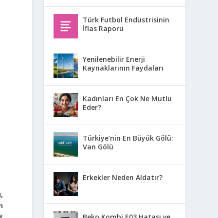
Türk Futbol Endüstrisinin
İflas Raporu
Yenilenebilir Enerji
Kaynaklarının Faydaları
Kadınları En Çok Ne Mutlu
Eder?
Türkiye’nin En Büyük Gölü:
Van Gölü
Erkekler Neden Aldatır?
,
n
Beko Kombi E03 Hatası ve
t