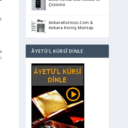
Çözümü
t
AnkaraKornisci.Com &
Ankara Korniş Montajı
ÂYETÜ’L KÜRSÎ DINLE
a
n