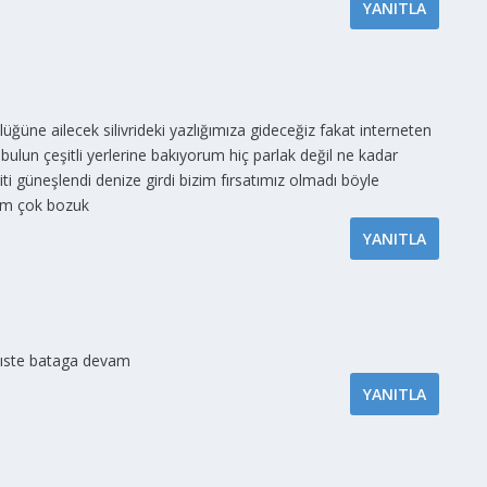
YANITLA
üğüne ailecek silivrideki yazlığımıza gideceğiz fakat interneten
bulun çeşitli yerlerine bakıyorum hiç parlak değil ne kadar
 güneşlendi denize girdi bizim fırsatımız olmadı böyle
lim çok bozuk
YANITLA
 ıste bataga devam
YANITLA