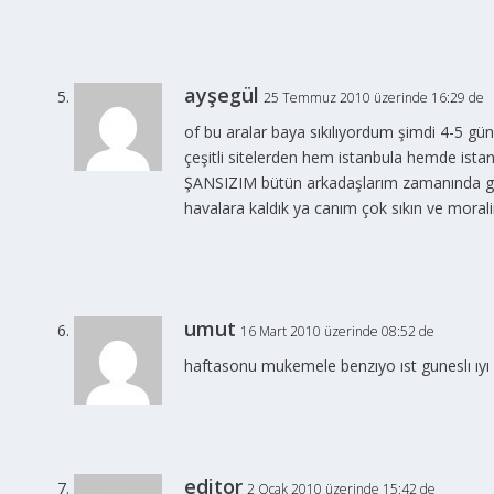
ayşegül
25 Temmuz 2010 üzerinde 16:29 de
of bu aralar baya sıkılıyordum şimdi 4-5 günl
çeşitli sitelerden hem istanbula hemde istan
ŞANSIZIM bütün arkadaşlarım zamanında giti
havalara kaldık ya canım çok sıkın ve mora
umut
16 Mart 2010 üzerinde 08:52 de
haftasonu mukemele benzıyo ıst guneslı ıyı
editor
2 Ocak 2010 üzerinde 15:42 de