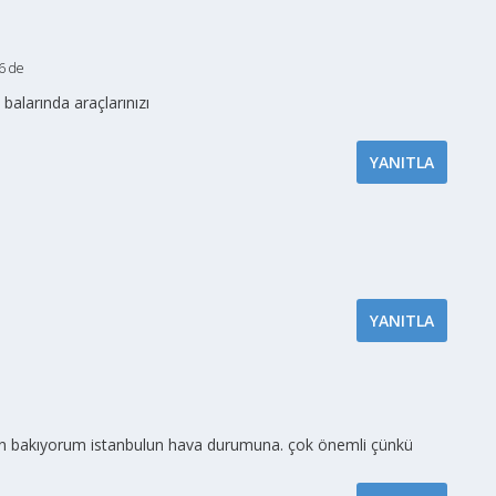
6 de
balarında araçlarınızı
YANITLA
YANITLA
rgün bakıyorum istanbulun hava durumuna. çok önemli çünkü