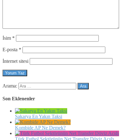
İsim
*
E-posta
*
İnternet sitesi
Arama:
Son Eklenenler
Sakarya En Yakın Taksi
Kombide AP Ne Demek?
Türk Futbol Sektörünün Net Transfer Döviz Açığı