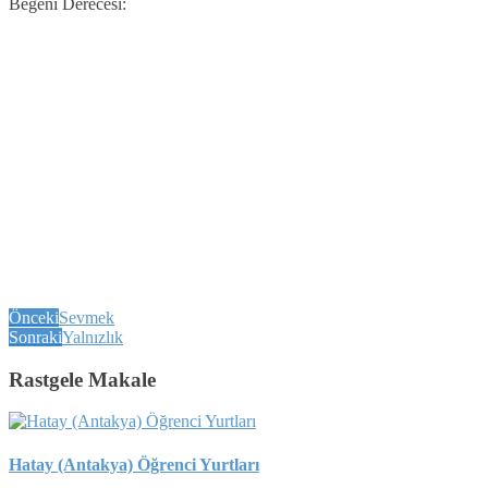
Beğeni Derecesi:
Önceki
Sevmek
Sonraki
Yalnızlık
Rastgele Makale
Hatay (Antakya) Öğrenci Yurtları