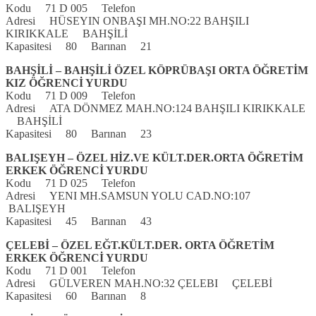
Kodu 71 D 005 Telefon
Adresi HÜSEYIN ONBAŞI MH.NO:22 BAHŞILI
KIRIKKALE BAHŞİLİ
Kapasitesi 80 Barınan 21
BAHŞİLİ – BAHŞİLİ ÖZEL KÖPRÜBAŞI ORTA ÖĞRETİM
KIZ ÖĞRENCİ YURDU
Kodu 71 D 009 Telefon
Adresi ATA DÖNMEZ MAH.NO:124 BAHŞILI KIRIKKALE
BAHŞİLİ
Kapasitesi 80 Barınan 23
BALIŞEYH – ÖZEL HİZ.VE KÜLT.DER.ORTA ÖĞRETİM
ERKEK ÖĞRENCİ YURDU
Kodu 71 D 025 Telefon
Adresi YENI MH.SAMSUN YOLU CAD.NO:107
BALIŞEYH
Kapasitesi 45 Barınan 43
ÇELEBİ – ÖZEL EĞT.KÜLT.DER. ORTA ÖĞRETİM
ERKEK ÖĞRENCİ YURDU
Kodu 71 D 001 Telefon
Adresi GÜLVEREN MAH.NO:32 ÇELEBI ÇELEBİ
Kapasitesi 60 Barınan 8