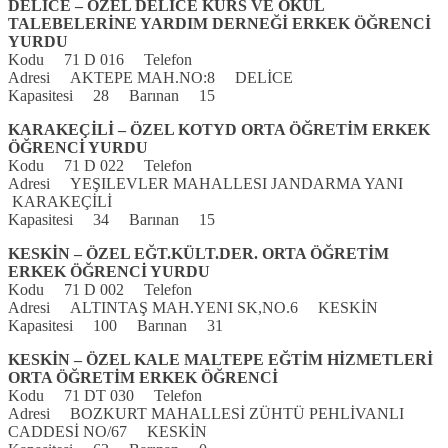
DELİCE – ÖZEL DELİCE KURS VE OKUL
TALEBELERİNE YARDIM DERNEĞİ ERKEK ÖĞRENCİ
YURDU
Kodu 71 D 016 Telefon
Adresi AKTEPE MAH.NO:8 DELİCE
Kapasitesi 28 Barınan 15
KARAKEÇİLİ – ÖZEL KOTYD ORTA ÖĞRETİM ERKEK
ÖĞRENCİ YURDU
Kodu 71 D 022 Telefon
Adresi YEŞILEVLER MAHALLESI JANDARMA YANI
KARAKEÇİLİ
Kapasitesi 34 Barınan 15
KESKİN – ÖZEL EĞT.KÜLT.DER. ORTA ÖĞRETİM
ERKEK ÖĞRENCİ YURDU
Kodu 71 D 002 Telefon
Adresi ALTINTAŞ MAH.YENI SK,NO.6 KESKİN
Kapasitesi 100 Barınan 31
KESKİN – ÖZEL KALE MALTEPE EĞTİM HİZMETLERİ
ORTA ÖĞRETİM ERKEK ÖĞRENCİ
Kodu 71 DT 030 Telefon
Adresi BOZKURT MAHALLESİ ZÜHTÜ PEHLİVANLI
CADDESİ NO/67 KESKİN