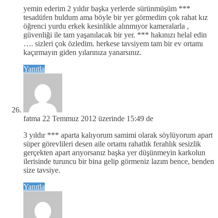
yemin ederim 2 yıldır başka yerlerde sürünmüşüm ***
tesadüfen buldum ama böyle bir yer görmedim çok rahat kız
öğrenci yurdu erkek kesinlikle alınmıyor kameralarla ,
güvenliği ile tam yaşanılacak bir yer. *** hakınızı helal edin
…. sizleri çok özledim. herkese tavsiyem tam bir ev ortamı
kaçırmayın giden yılarınıza yanarsınız.
Yanıtla
fatma
22 Temmuz 2012 üzerinde 15:49 de
3 yıldır *** aparta kalıyorum samimi olarak söylüyorum apart
süper görevlileri desen aile ortamı rahatlık ferahlık sesizlik
gerçekten apart arıyorsanız başka yer düşünmeyin karkolun
ilerisinde turuncu bir bina gelip görmeniz lazım bence, benden
size tavsiye.
Yanıtla