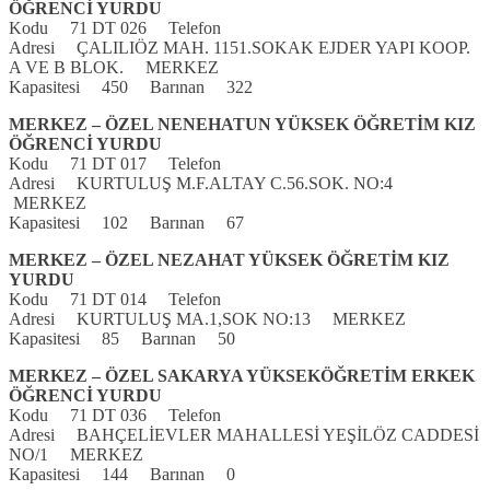
ÖĞRENCİ YURDU
Kodu 71 DT 026 Telefon
Adresi ÇALILIÖZ MAH. 1151.SOKAK EJDER YAPI KOOP.
A VE B BLOK. MERKEZ
Kapasitesi 450 Barınan 322
MERKEZ – ÖZEL NENEHATUN YÜKSEK ÖĞRETİM KIZ
ÖĞRENCİ YURDU
Kodu 71 DT 017 Telefon
Adresi KURTULUŞ M.F.ALTAY C.56.SOK. NO:4
MERKEZ
Kapasitesi 102 Barınan 67
MERKEZ – ÖZEL NEZAHAT YÜKSEK ÖĞRETİM KIZ
YURDU
Kodu 71 DT 014 Telefon
Adresi KURTULUŞ MA.1,SOK NO:13 MERKEZ
Kapasitesi 85 Barınan 50
MERKEZ – ÖZEL SAKARYA YÜKSEKÖĞRETİM ERKEK
ÖĞRENCİ YURDU
Kodu 71 DT 036 Telefon
Adresi BAHÇELİEVLER MAHALLESİ YEŞİLÖZ CADDESİ
NO/1 MERKEZ
Kapasitesi 144 Barınan 0