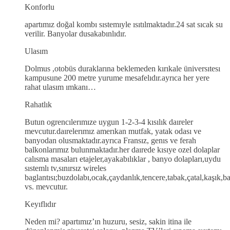
Konforlu
apartımız doğal kombı sıstemıyle ısıtılmaktadır.24 sat sıcak su
verilir. Banyolar dusakabınlıdır.
Ulasım
Dolmus ,otobüs duraklarına beklemeden kırıkale üniversıtesı
kampusune 200 metre yurume mesafelıdır.ayrıca her yere
rahat ulasım ımkanı…
Rahatlık
Butun ogrencılerımıze uygun 1-2-3-4 kısılık daıreler
mevcutur.daırelerımız amerıkan mutfak, yatak odası ve
banyodan olusmaktadır.ayrıca Fransız, genıs ve ferah
balkonlarımız bulunmaktadır.her daırede kısıye ozel dolaplar
calısma masaları etajeler,ayakabılıklar , banyo dolapları,uydu
sıstemlı tv,sınırsız wireles
baglantısı;buzdolabı,ocak,çaydanlık,tencere,tabak,çatal,kaşık,b
vs. mevcutur.
Keyıflıdır
Neden mi? apartımız’ın huzuru, sesiz, sakin itina ile