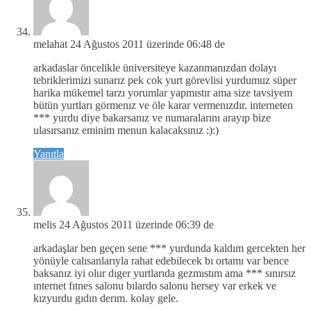
melahat
24 Ağustos 2011 üzerinde 06:48 de
arkadaslar öncelikle üniversiteye kazanmanızdan dolayı
tebriklerimizi sunarız pek cok yurt görevlisi yurdumuz süper
harika mükemel tarzı yorumlar yapmıstır ama size tavsiyem
bütün yurtları görmenız ve öle karar vermenızdır. interneten
*** yurdu diye bakarsanız ve numaralarını arayıp bize
ulasırsanız eminim menun kalacaksınız :):)
Yanıtla
melis
24 Ağustos 2011 üzerinde 06:39 de
arkadaşlar ben geçen sene *** yurdunda kaldım gercekten her
yönüyle calısanlarıyla rahat edebilecek bı ortamı var bence
baksanız iyi olur dıger yurtlarıda gezmıstım ama *** sınırsız
ınternet fıtnes salonu bılardo salonu hersey var erkek ve
kızyurdu gıdın derım. kolay gele.