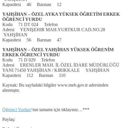
Kapasitesi 46 Barınan 12
YAHŞİHAN – ÖZEL AYKA YÜKSEK ÖĞRETİM ERKEK
ÖĞRENCİ YURDU
Kodu 71 DT 024 Telefon
Adresi YENIŞEHIR MAH.YURTKUR CAD.NO.28
YAHŞİHAN
Kapasitesi 56 Barınan 47
YAHŞİHAN – ÖZEL YAHŞİHAN YÜKSEK ÖĞRENİM
ERKEK ÖĞRENCİ YURDU
Kodu 71 D 029 Telefon
Adresi ERENLER MAH. İL ÖZEL İDARE MÜDÜRLÜĞÜ
YANI 71450 YAHŞİHAN / KIRIKKALE YAHŞİHAN
Kapasitesi 112 Barınan 110
Kaynak: Bu sayfadaki bilgiler www.meb.gov.tr adresinden
alınmıştır.
Öğrenci Yurtları
‘nın tamamı için tıklayınız…***
Paylaş: