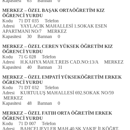
Kapasitesi 63 Barınan 0
MERKEZ – ÖZEL BAŞAK ORTAÖĞRETİM KIZ
ÖĞRENCİ YURDU
Kodu 71 DT 035 Telefon
Adresi YAYLACIK MAHALLESİ 1.SOKAK ESEN
APARTMANI NO/7 MERKEZ
Kapasitesi 30 Barınan 0
MERKEZ – ÖZEL CEREN YÜKSEK ÖĞRETİM KIZ
ÖĞRENCİ YURDU
Kodu 71 G 028 Telefon
Adresi H.KAHYA MAH.T.REIS CAD.NO:13/A MERKEZ
Kapasitesi 40 Barınan 31
MERKEZ – ÖZEL EMPATİ YÜKSEKÖĞRETİM ERKEK
ÖĞRENCİ YURDU
Kodu 71 DT 032 Telefon
Adresi KURTULUŞ MAHALLESİ 692.SOKAK NO/59
MERKEZ
Kapasitesi 48 Barınan 0
MERKEZ – ÖZEL FATIH ORTA ÖĞRETİM ERKEK
ÖĞRENCİ YURDU
Kodu 71 D 007 Telefon
Adresi BAHÇELIEVLER MAH.40.SK.VAKIF İLKÖĞRT.