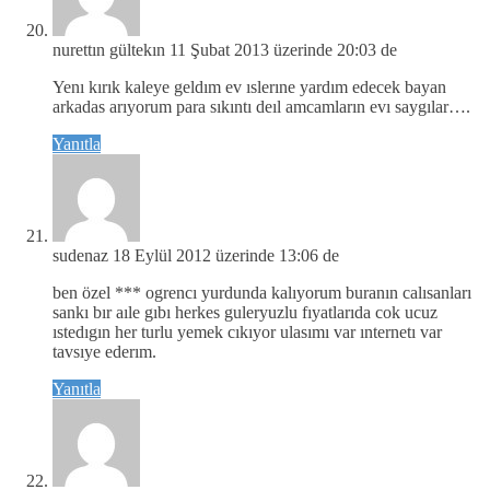
nurettın gültekın
11 Şubat 2013 üzerinde 20:03 de
Yenı kırık kaleye geldım ev ıslerıne yardım edecek bayan
arkadas arıyorum para sıkıntı deıl amcamların evı saygılar….
Yanıtla
sudenaz
18 Eylül 2012 üzerinde 13:06 de
ben özel *** ogrencı yurdunda kalıyorum buranın calısanları
sankı bır aıle gıbı herkes guleryuzlu fıyatlarıda cok ucuz
ıstedıgın her turlu yemek cıkıyor ulasımı var ınternetı var
tavsıye ederım.
Yanıtla