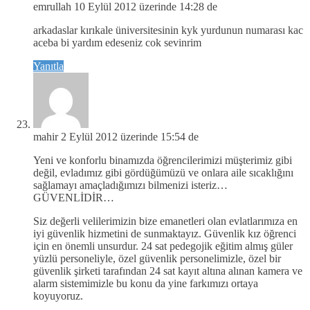
emrullah
10 Eylül 2012 üzerinde 14:28 de
arkadaslar kırıkale üniversitesinin kyk yurdunun numarası kac
aceba bi yardım edeseniz cok sevinrim
Yanıtla
mahir
2 Eylül 2012 üzerinde 15:54 de
Yeni ve konforlu binamızda öğrencilerimizi müşterimiz gibi
değil, evladımız gibi gördüğümüzü ve onlara aile sıcaklığını
sağlamayı amaçladığımızı bilmenizi isteriz…
GÜVENLİDİR…
Siz değerli velilerimizin bize emanetleri olan evlatlarımıza en
iyi güvenlik hizmetini de sunmaktayız. Güvenlik kız öğrenci
için en önemli unsurdur. 24 sat pedegojik eğitim almış güler
yüzlü personeliyle, özel güvenlik personelimizle, özel bir
güvenlik şirketi tarafından 24 sat kayıt altına alınan kamera ve
alarm sistemimizle bu konu da yine farkımızı ortaya
koyuyoruz.