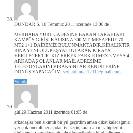
DUNDAR S.
10 Temmuz 2011 üzerinde 13:06 de
MERHABA YURT CADESİNE BAKAN TARAFTAKİ
KAMPÜS GİRİŞİ KAPISINA 300 MT. MESAFEDE 70
MT2 1+1 DAİREMİZ BULUNMAKTADIR.KİRALIKTIR
BİNA YENİ OLUP EŞYALI OLARAK KİRAYA
VERİLECEKTİR. KIZ ERKEK FARK ETMEZ 3 VEYA 4
ARKADAŞ OLANLAR MAİL ADRESİME
TELEFONLARINI BIRAKSINLAR KENDİLERİNE
DÖNÜŞ YAPACAĞIM.
serhatdundar1231@gmail.com
Yanıtla
gül
29 Haziran 2011 üzerinde 01:05 de
arkadaşlar ben sıkıntılı bir yıl geçirdim aman dikat kalacağınız
yer çok önemli her açıdan iyi seçin,kararı apart sahiplerini
dinleyerek vermekten ziyade öğrencilerden bilgi edinmeye