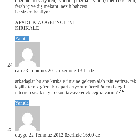
düzenlenmiş ziyaretçi salonu, plazma TV’leri,sınema sısıtemı,
ferah iç ve dış mekanı ,nezıh bahcesı
ile sizleri bekliyor…
APART KIZ ÖĞRENCİ EVİ
KIRIKALE
Yanıtla
can
23 Temmuz 2012 üzerinde 13:11 de
arkadaşlar bu sne kırıkale ünisine gelcem alah izin verirse. tek
kişilik temiz güzel bir apart arıyorum ücreti önemli degil
interneti sıcak suyu olsun tavsiye edeblcegnz varmı? 🙂
Yanıtla
duygu
22 Temmuz 2012 üzerinde 16:09 de