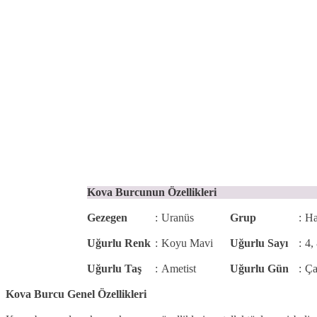
Kova Burcunun Özellikleri
Gezegen
:
Uranüs
Grup
:
Ha
Uğurlu Renk
:
Koyu Mavi
Uğurlu Sayı
:
4,
Uğurlu Taş
:
Ametist
Uğurlu Gün
:
Ça
Kova Burcu Genel Özellikleri