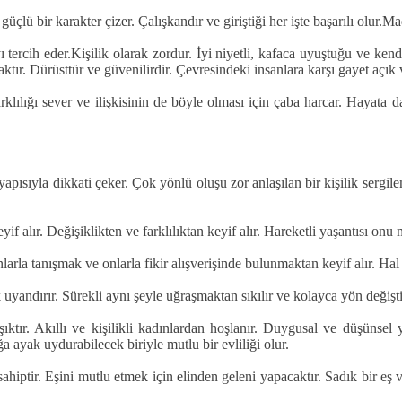
güçlü bir karakter çizer. Çalışkandır ve giriştiği her işte başarılı olu
 tercih eder.Kişilik olarak zordur. İyi niyetli, kafaca uyuştuğu ve ken
aktır. Dürüsttür ve güvenilirdir. Çevresindeki insanlara karşı gayet açık v
rklılığı sever ve ilişkisinin de böyle olması için çaba harcar. Hayata 
ısıyla dikkati çeker. Çok yönlü oluşu zor anlaşılan bir kişilik sergil
 alır. Değişiklikten ve farklılıktan keyif alır. Hareketli yaşantısı onu m
a tanışmak ve onlarla fikir alışverişinde bulunmaktan keyif alır. Hal ve
uyandırır. Sürekli aynı şeyle uğraşmaktan sıkılır ve kolayca yön değiştir
 aşıktır. Akıllı ve kişilikli kadınlardan hoşlanır. Duygusal ve düşünse
ığa ayak uydurabilecek biriyle mutlu bir evliliği olur.
 sahiptir. Eşini mutlu etmek için elinden geleni yapacaktır. Sadık bir eş