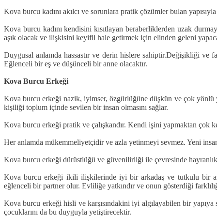
Kova burcu kadını akılcı ve sorunlara pratik çözümler bulan yapısıyla 
Kova burcu kadını kendisini kısıtlayan beraberliklerden uzak durmayı
aşık olacak ve ilişkisini keyifli hale getirmek için elinden geleni yapac
Duygusal anlamda hassastır ve derin hislere sahiptir.Değişikliği ve fa
Eğlenceli bir eş ve düşünceli bir anne olacaktır.
Kova Burcu Erkeği
Kova burcu erkeği nazik, iyimser, özgürlüğüne düşkün ve çok yönlü yap
kişiliği toplum içinde sevilen bir insan olmasını sağlar.
Kova burcu erkeği pratik ve çalışkandır. Kendi işini yapmaktan çok keyif
Her anlamda mükemmeliyetçidir ve azla yetinmeyi sevmez. Yeni insanlarl
Kova burcu erkeği dürüstlüğü ve güvenilirliği ile çevresinde hayranlık 
Kova burcu erkeği ikili ilişkilerinde iyi bir arkadaş ve tutkulu bir
eğlenceli bir partner olur. Evliliğe yatkındır ve onun gösterdiği farklıl
Kova burcu erkeği hisli ve karşısındakini iyi algılayabilen bir yapıya
çocuklarını da bu duyguyla yetiştirecektir.