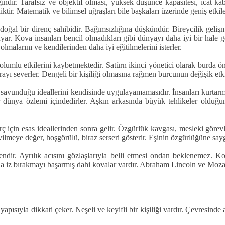
ndir. Tarafsız ve objektif olması, yüksek düşünce kapasitesi, icat kabi
ktir. Matematik ve bilimsel uğraşları bile başkaları üzerinde geniş etkil
doğal bir direnç sahibidir. Bağımsızlığına düşkündür. Bireycilik gelişm
ar. Kova insanları bencil olmadıkları gibi dünyayı daha iyi bir hale ge
malarını ve kendilerinden daha iyi eğitilmelerini isterler.
mlu etkilerini kaybetmektedir. Satürn ikinci yönetici olarak burda öne
rayı severler. Dengeli bir kişiliği olmasına rağmen burcunun değişik etki
 savunduğu ideallerini kendisinde uygulayamamasıdır. İnsanları kurtarma 
dünya özlemi içindedirler. Aşkın arkasında büyük tehlikeler olduğu
 için esas ideallerinden sonra gelir. Özgürlük kavgası, mesleki görevl
evilmeye değer, hoşgörülü, biraz serseri gösterir. Eşinin özgürlüğüne say
r. Ayrılık acısını gözlaşlarıyla belli etmesi ondan beklenemez. Kov
ada iz bırakmayı başarmış dahi kovalar vardır. Abraham Lincoln ve Mozar
pısıyla dikkati çeker. Neşeli ve keyifli bir kişiliği vardır. Çevresinde