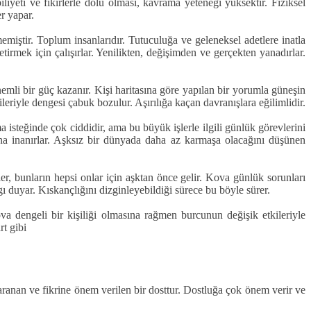
liyeti ve fikirlerle dolu olması, kavrama yeteneği yüksektir. Fiziksel
er yapar.
emiştir. Toplum insanlarıdır. Tutuculuğa ve geleneksel adetlere inatla
tirmek için çalışırlar. Yenilikten, değişimden ve gerçekten yanadırlar.
mli bir güç kazanır. Kişi haritasına göre yapılan bir yorumla güneşin
leriyle dengesi çabuk bozulur. Aşırılığa kaçan davranışlara eğilimlidir.
isteğinde çok ciddidir, ama bu büyük işlerle ilgili günlük görevlerini
na inanırlar. Aşksız bir dünyada daha az karmaşa olacağını düşünen
er, bunların hepsi onlar için aşktan önce gelir. Kova günlük sorunları
gı duyar. Kıskançlığını dizginleyebildiği sürece bu böyle sürer.
a dengeli bir kişiliği olmasına rağmen burcunun değişik etkileriyle
t gibi
 aranan ve fikrine önem verilen bir dosttur. Dostluğa çok önem verir ve