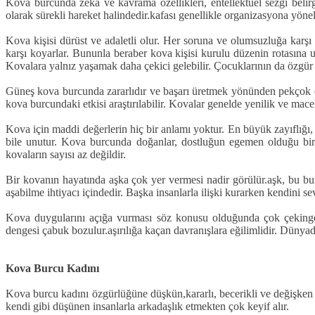
Kova burcunda zeka ve kavrama özellikleri, entellektüel sezgi belirgi
olarak sürekli hareket halindedir.kafası genellikle organizasyona yöneli
Kova kişisi dürüst ve adaletli olur. Her soruna ve olumsuzluğa karşı 
karşı koyarlar. Bununla beraber kova kişisi kurulu düzenin rotasına uy
Kovalara yalnız yaşamak daha çekici gelebilir. Çocuklarının da özgür ol
Güneş kova burcunda zararlıdır ve başarı üretmek yönünden pekçok olu
kova burcundaki etkisi araştırılabilir. Kovalar genelde yenilik ve mace
Kova için maddi değerlerin hiç bir anlamı yoktur. En büyük zayıflığı,
bile unutur. Kova burcunda doğanlar, dostluğun egemen olduğu bir 
kovaların sayısı az değildir.
Bir kovanın hayatında aşka çok yer vermesi nadir görülür.aşk, bu burç
aşabilme ihtiyacı içindedir. Başka insanlarla ilişki kurarken kendini s
Kova duygularını açığa vurması söz konusu olduğunda çok çekingendi
dengesi çabuk bozulur.aşırılığa kaçan davranışlara eğilimlidir. Düny
Kova Burcu Kadını
Kova burcu kadını özgürlüğüne düşkün,kararlı, becerikli ve değişken ya
kendi gibi düşünen insanlarla arkadaşlık etmekten çok keyif alır.