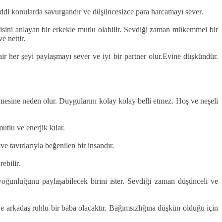
r.Maddi konularda savurgandır ve düşüncesizce para harcamayı sever.
disini anlayan bir erkekle mutlu olabilir. Sevdiği zaman mükemmel bir
e nettir.
dair her şeyi paylaşmayı sever ve iyi bir partner olur.Evine düşkündür.
emesine neden olur. Duygularını kolay kolay belli etmez. Hoş ve neşeli
utlu ve enerjik kılar.
 tavırlarıyla beğenilen bir insandır.
ebilir.
l yoğunluğunu paylaşabilecek birini ister. Sevdiği zaman düşünceli ve
 ve arkadaş ruhlu bir baba olacaktır. Bağımsızlığına düşkün olduğu için