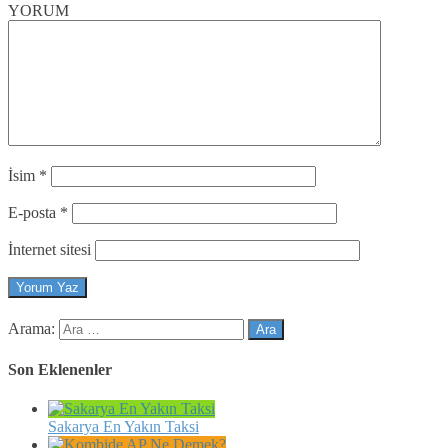
YORUM
İsim
*
E-posta
*
İnternet sitesi
Arama:
Son Eklenenler
Sakarya En Yakın Taksi