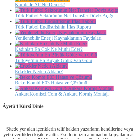
Kombide AP Ne Demek?
Türk Futbol Sektörünün Net Transfer Döviz Açığı
Türk Futbol Endüstrisinin İflas Raporu
Yenilenebilir Enerji Kaynaklarının Faydaları
Kadınları En Çok Ne Mutlu Eder?
Türkiye’nin En Büyük Gölü: Van Gölü
Erkekler Neden Aldatır?
Beko Kombi E03 Hatası ve Çözümü
AnkaraKornisci.Com & Ankara Korniş Montajı
Âyetü’l Kürsî Dinle
Sitede yer alan içeriklerin telif hakları yazarların kendilerine veya
yetki verdikleri kişilere aittir. Eserlerin izin alınmadan kopyalanması