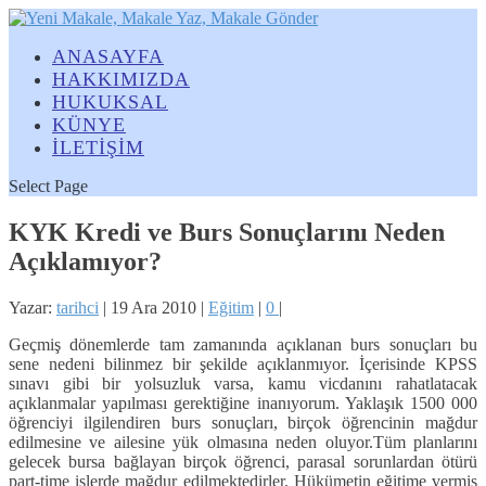
ANASAYFA
HAKKIMIZDA
HUKUKSAL
KÜNYE
İLETİŞİM
Select Page
KYK Kredi ve Burs Sonuçlarını Neden
Açıklamıyor?
Yazar:
tarihci
|
19 Ara 2010
|
Eğitim
|
0
|
Geçmiş dönemlerde tam zamanında açıklanan burs sonuçları bu
sene nedeni bilinmez bir şekilde açıklanmıyor. İçerisinde KPSS
sınavı gibi bir yolsuzluk varsa, kamu vicdanını rahatlatacak
açıklanmalar yapılması gerektiğine inanıyorum. Yaklaşık 1500 000
öğrenciyi ilgilendiren burs sonuçları, birçok öğrencinin mağdur
edilmesine ve ailesine yük olmasına neden oluyor.
Tüm planlarını
gelecek bursa bağlayan birçok öğrenci, parasal sorunlardan ötürü
part-time işlerde mağdur edilmektedirler. Hükümetin eğitime vermiş