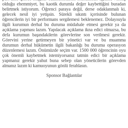
olduğu ehemmiyet, bu kaotik durumla değer kaybettiğini buradan
belirtmek istiyorum. Öğrenci paraya değil, derse odaklanmalı ki,
gelecek nesil iyi yetişsin. Sürekli sıkıntı içerisinde bulunan
öğrencilerin iyi bir performans sergilemesi beklenemez. Dolayısıyla
ilgili kurumun derhal bu duruma müdahale etmesi gerekir ya da
açıklama yapması lazım. Yapılacak açıklama ikna edici olmazsa, bu
defa kurumun başındakilerin görevlerine son verilmesi gerekir.
Görevini yerine getirmeyen bir yönetici var ve bu muamma
durumun derhal hükümetin ilgili bakanlığı bu duruma operasyon
düzenlemesi lazım. Önümüzde seçim var. 1500 000 öğrencinin oyu
çok önemli kaybetmek istemiyorsanız tatmin edici bir açıklama
yapmanız gerekir yahut buna sebep olan yöneticilerin görevden
almanız lazım ki kamuoyunun gönlü ferahlasın.
Sponsor Bağlantılar