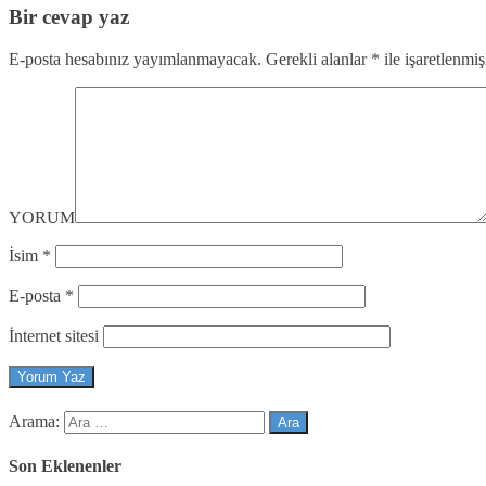
Bir cevap yaz
E-posta hesabınız yayımlanmayacak.
Gerekli alanlar
*
ile işaretlenmiş
YORUM
İsim
*
E-posta
*
İnternet sitesi
Arama:
Son Eklenenler