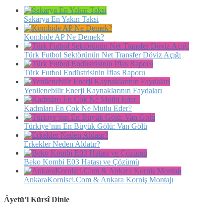
Sakarya En Yakın Taksi
Kombide AP Ne Demek?
Türk Futbol Sektörünün Net Transfer Döviz Açığı
Türk Futbol Endüstrisinin İflas Raporu
Yenilenebilir Enerji Kaynaklarının Faydaları
Kadınları En Çok Ne Mutlu Eder?
Türkiye’nin En Büyük Gölü: Van Gölü
Erkekler Neden Aldatır?
Beko Kombi E03 Hatası ve Çözümü
AnkaraKornisci.Com & Ankara Korniş Montajı
Âyetü’l Kürsî Dinle