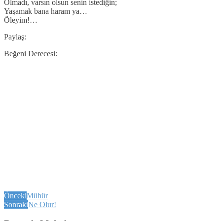
Olmadı, varsın olsun senin istediğin;
Yaşamak bana haram ya…
Öleyim!…
Paylaş:
Beğeni Derecesi:
Önceki
Mühür
Sonraki
Ne Olur!