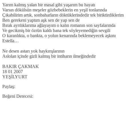
Yarım kalmış yalan bir masal gibi yaşarım bu hayatı
Varsın dökülsün meşeler gözbebeklerin en yeşil tonlarında
Çıkabilirim artık, sonbaharların döktüklerindedir tek biriktirdiklerim
Ben gerekeni yaptım aşk sen de yap sen de
Bırak ayrılıklarıma ağlayayım o kalın romanın son sayfalarında
Ve gecikmiş bir özrün kaldı bana tek söyleyemediğin sevgili
O karanlıkta, o bankta, o yolun kenarında beklemeyecek aşkını
Estella…
Ne desen astarı yok haykırışlarının
Aslolan içinde gizli kalmış bir intiharın ilmeğindedir
BAKIR ÇAKMAK
18 01 2007
YEŞİLYURT
Paylaş:
Beğeni Derecesi: