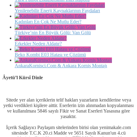
Yenilenebilir Enerji Kaynaklarının Faydaları
Kadınları En Çok Ne Mutlu Eder?
Türkiye’nin En Büyük Gölü: Van Gölü
Erkekler Neden Aldatır?
Beko Kombi E03 Hatası ve Çözümü
AnkaraKornisci.Com & Ankara Korniş Montajı
Âyetü’l Kürsî Dinle
Sitede yer alan içeriklerin telif hakları yazarların kendilerine veya
yetki verdikleri kişilere aittir. Eserlerin izin alınmadan kopyalanması
ve kullanılması 5846 sayılı Fikir ve Sanat Eserleri Yasasına göre
yasaktır.
İçerik Sağlayıcı Paylaşım sitelerinden birisi olan yenimakale.com
sitesinde T.C.K 20.ci Madde ve 5651 Sayılı Kanun'un 4.cü