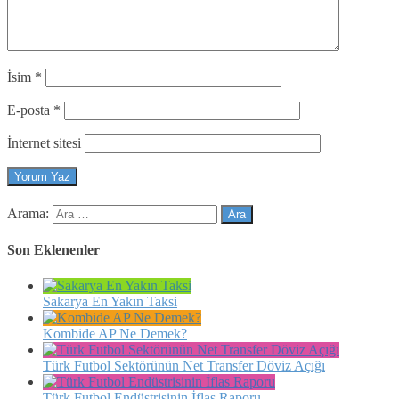
İsim
*
E-posta
*
İnternet sitesi
Arama:
Son Eklenenler
Sakarya En Yakın Taksi
Kombide AP Ne Demek?
Türk Futbol Sektörünün Net Transfer Döviz Açığı
Türk Futbol Endüstrisinin İflas Raporu