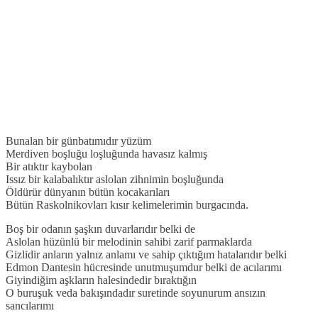
Bunalan bir günbatımıdır yüzüm
Merdiven boşluğu loşluğunda havasız kalmış
Bir atıktır kaybolan
Issız bir kalabalıktır aslolan zihnimin boşluğunda
Öldürür dünyanın bütün kocakarıları
Bütün Raskolnikovları kısır kelimelerimin burgacında.
Boş bir odanın şaşkın duvarlarıdır belki de
Aslolan hüzünlü bir melodinin sahibi zarif parmaklarda
Gizlidir anların yalnız anlamı ve sahip çıktığım hatalarıdır belki
Edmon Dantesin hücresinde unutmuşumdur belki de acılarımı
Giyindiğim aşkların halesindedir bıraktığın
O buruşuk veda bakışındadır suretinde soyunurum ansızın
sancılarımı