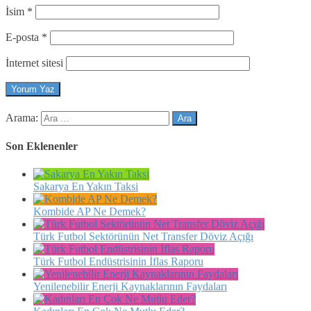
İsim
*
E-posta
*
İnternet sitesi
Arama:
Son Eklenenler
Sakarya En Yakın Taksi
Kombide AP Ne Demek?
Türk Futbol Sektörünün Net Transfer Döviz Açığı
Türk Futbol Endüstrisinin İflas Raporu
Yenilenebilir Enerji Kaynaklarının Faydaları