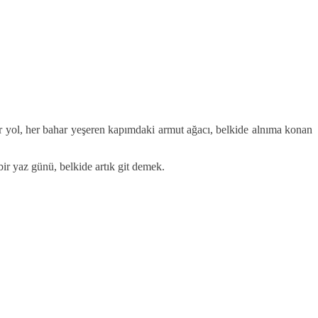
ir yol, her bahar yeşeren kapımdaki armut ağacı, belkide alnıma konan
r yaz günü, belkide artık git demek.