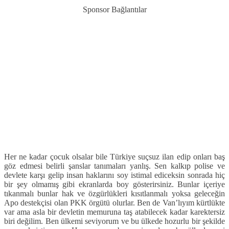
Sponsor Bağlantılar
Her ne kadar çocuk olsalar bile Türkiye suçsuz ilan edip onları baş
göz edmesi belirli şanslar tanımaları yanlış. Sen kalkıp polise ve
devlete karşı gelip insan haklarını soy istimal ediceksin sonrada hiç
bir şey olmamış gibi ekranlarda boy gösterirsiniz. Bunlar içeriye
tıkanmalı bunlar hak ve özgürlükleri kısıtlanmalı yoksa geleceğin
Apo destekçisi olan PKK örgütü olurlar. Ben de Van’lıyım kürtlükte
var ama asla bir devletin memuruna taş atabilecek kadar karektersiz
biri değilim. Ben ülkemi seviyorum ve bu ülkede hozurlu bir şekilde