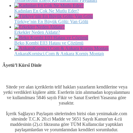
Yenilenebilir Enerji Kaynaklarının Faydaları
Kadınları En Çok Ne Mutlu Eder?
Türkiye’nin En Büyük Gölü: Van Gölü
Erkekler Neden Aldatır?
Beko Kombi E03 Hatası ve Çözümü
AnkaraKornisci.Com & Ankara Korniş Montajı
Âyetü’l Kürsî Dinle
Sitede yer alan içeriklerin telif hakları yazarların kendilerine veya
yetki verdikleri kişilere aittir. Eserlerin izin alınmadan kopyalanması
ve kullanılması 5846 sayılı Fikir ve Sanat Eserleri Yasasına göre
yasaktır.
İçerik Sağlayıcı Paylaşım sitelerinden birisi olan yenimakale.com
sitesinde T.C.K 20.ci Madde ve 5651 Sayılı Kanun'un 4.cü
maddesinin (2).ci fıkrasına göre TÜM Kullanıcılar yaptıkları
paylaşımlardan ve yorumlarından kendileri sorumludur.