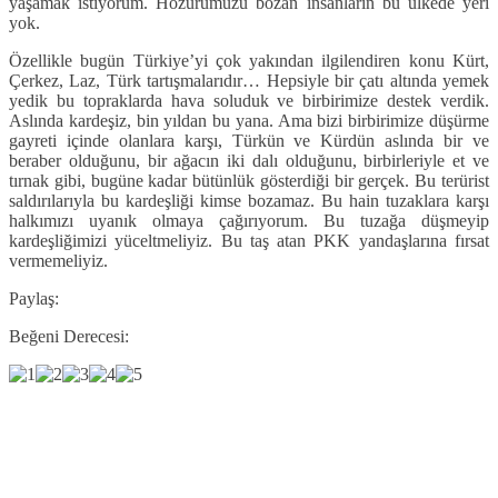
yaşamak istiyorum. Hozurumuzu bozan insanların bu ülkede yeri
yok.
Özellikle bugün Türkiye’yi çok yakından ilgilendiren konu Kürt,
Çerkez, Laz, Türk tartışmalarıdır… Hepsiyle bir çatı altında yemek
yedik bu topraklarda hava soluduk ve birbirimize destek verdik.
Aslında kardeşiz, bin yıldan bu yana. Ama bizi birbirimize düşürme
gayreti içinde olanlara karşı, Türkün ve Kürdün aslında bir ve
beraber olduğunu, bir ağacın iki dalı olduğunu, birbirleriyle et ve
tırnak gibi, bugüne kadar bütünlük gösterdiği bir gerçek. Bu terürist
saldırılarıyla bu kardeşliği kimse bozamaz. Bu hain tuzaklara karşı
halkımızı uyanık olmaya çağırıyorum. Bu tuzağa düşmeyip
kardeşliğimizi yüceltmeliyiz. Bu taş atan PKK yandaşlarına fırsat
vermemeliyiz.
Paylaş:
Beğeni Derecesi: