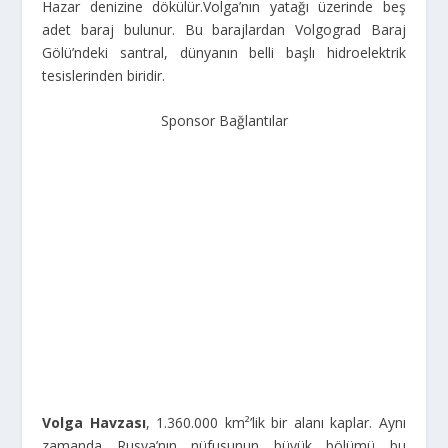
Hazar denizine dökülür.
Volga’nın yatağı üzerinde beş
adet baraj bulunur. Bu barajlardan Volgograd Baraj
Gölü’ndeki santral, dünyanın belli başlı hidroelektrik
tesislerinden biridir.
Sponsor Bağlantılar
Volga Havzası
, 1.360.000 km²’lik bir alanı kaplar. Aynı
zamanda Rusya’nın nüfusunun büyük bölümü bu