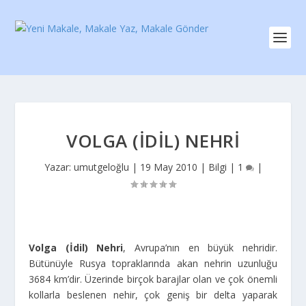
VOLGA (İDIL) NEHRI
Yazar:
umutgeloğlu
|
19 May 2010
|
Bilgi
|
1
|
Volga (İdil) Nehri
, Avrupa’nın en büyük nehridir.
Bütünüyle Rusya topraklarında akan nehrin uzunluğu
3684 km’dir. Üzerinde birçok barajlar olan ve çok önemli
kollarla beslenen nehir, çok geniş bir delta yaparak