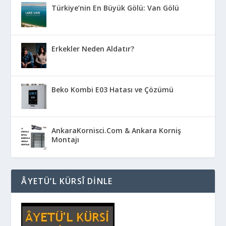
Türkiye’nin En Büyük Gölü: Van Gölü
Erkekler Neden Aldatır?
Beko Kombi E03 Hatası ve Çözümü
AnkaraKornisci.Com & Ankara Korniş
Montajı
ÂYETÜ’L KÜRSÎ DINLE