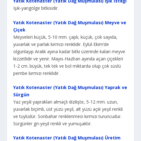
Yatık Kotenaster (Yatık Dağ Muşmulası) Işık İsteği
Işık-yarıgölge bitkisidir.
Yatık Kotenaster (Yatık Dağ Muşmulası) Meyve ve
Çiçek
Meyveleri küçük, 5-10 mm. çaplı, küçük, çok sayıda,
yuvarlak ve parlak kırmızı renk­lidir. Eylül-Ekim’de
olgunlaşıp Aralık ayına kadar bitki üzerinde kalan meyve
lezzetli­dir ve yenir. Mayıs-Hazîran ayında açan çiçekleri
1-2 cm. büyük, tek tek ve bol mik­tarda olup çok süslü
pembe kırmızı renklidir.
Yatık Kotenaster (Yatık Dağ Muşmulası) Yaprak ve
Sürgün
Yaz yeşili yapraklan almaçlı dizilişte, 5-12 mm. uzun,
yuvarlak biçimli, üst yüzü yeşil, alt yüzü açık yeşil renkli
ve tüylüdür. Sonbahar renklenmesi kırmızı turuncudur.
Sür­günler gri-yeşil renkli ve yumuşaktır.
Yatık Kotenaster (Yatık Dağ Muşmulası) Üretim