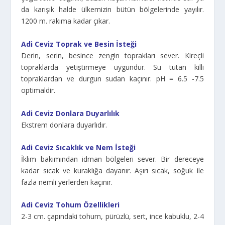
da karışık halde ülkemizin bütün bölgelerinde yayılır.
1200 m. rakıma kadar çıkar.
Adi Ceviz Toprak ve Besin İsteği
Derin, serin, besince zengin toprakları sever. Kireçli
topraklarda yetiştirmeye uygundur. Su tutan killi
topraklardan ve durgun sudan kaçınır. pH = 6.5 -7.5
optimaldir.
Adi Ceviz Donlara Duyarlılık
Ekstrem donlara duyarlıdır.
Adi Ceviz Sıcaklık ve Nem İsteği
İklim bakımından idman bölgeleri sever. Bir dereceye
kadar sıcak ve kuraklığa daya­nır. Aşırı sıcak, soğuk ile
fazla nemli yerlerden kaçınır.
Adi Ceviz Tohum Özellikleri
2-3 cm. çapındaki tohum, pürüzlü, sert, ince kabuklu, 2-4