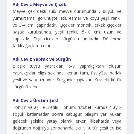
Adi Ceviz Meyve ve Çiçek
Meyve çekirdekli sulu meyve durumunda , büyük ve
yumurtamsı görünüşte, etli, esmer ve koyu yeşil renkli
ve 3-4 cm. çapındadır. Çiçekler monoik, erkek çiçekler
başak kuruluşunda, yeşil renkli, 5-10 cm. uzun ve
sapsızdır. Dişi çiçekler sürgün ucunda-dır. Döllenme
farklı ağaçlarda olur.
Adi Ceviz Yaprak ve Sürgün
Bileşik tüysü yaprakları 5-9 yaprakçıktan oluşur.
Yaprakçıklar elips şeklinde, kenarı tam, üst yüzü parlak
yeşil ve sapı uzundur. Sürgünler çıplaktır. Kuvvetli kütük
sürgünü verir.
Adi Ceviz Üretim Şekli
Tohum ve aşı ile üretilir. Tohum, rutubetli kumda 4 aylık
soğuk katlamadan sonra kabuğun bileşim yeri yukarı
gelecek şekilde yatay olarak erken ilkbaharda veya
doğrudan doğruya sonbaharda ekilir. Kültür çeşitleri ise