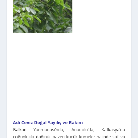
Adi Ceviz Doğal Yayılış ve Rakım
Balkan Yarımadası’nda, Anadolu’da, Kafkasya’da
çoğunlukla dağınık, bazen küçük kümeler halinde saf ya