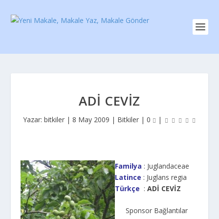
ADI CEVIZ
Yazar:
bitkiler
|
8 May 2009
|
Bitkiler
|
0
|
Familya
: Juglandaceae
Latince
: Juglans regia
Türkçe
:
ADİ CEVİZ
Sponsor Bağlantılar