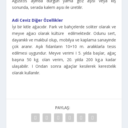
Ağustos ayında durgun yama göz aşısı veya kış
sonunda, serada kalem aşısı ile üretilir.
Adi Ceviz Diğer Özellikler
İyi bir kitle ağacıdır. Park ve bahçelerde soliter olarak ve
meyve ağacı olarak kültüre edilmektedir. Odunu sert,
dayanıklı ve makbul olup, mobilya ve kaplama sanayinde
çok aranır. Aşılı fidanların 10×10 m. aralıklarla tesis
edilmesi uygundur. Meyve verimi I 5. yılda başlar, ağaç
başına 50 kg. olan verim, 20. yılda 200 kg.a kadar
ulaşabilir. I Ondan sonra ağaçlar kesilerek kerestelik
olarak kullanılır.
PAYLAŞ: