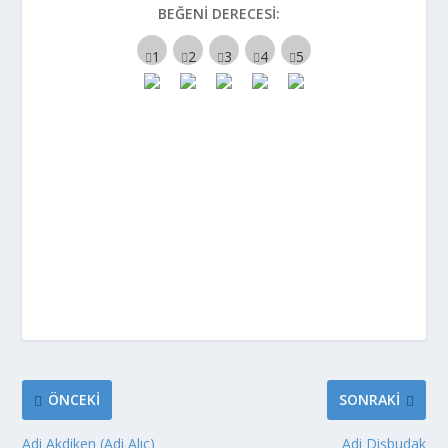
BEĞENI DERECESI:
ÖNCEKI
SONRAKI
Adi Akdiken (Adi Alıç)
Adi Dişbudak