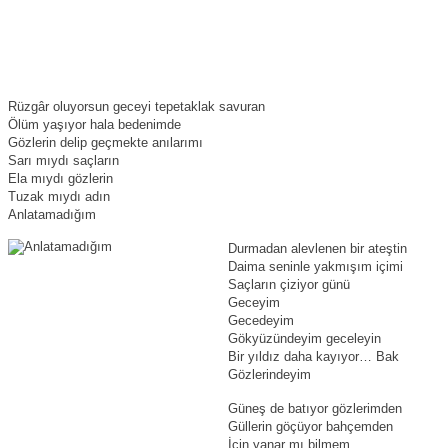
Rüzgâr oluyorsun geceyi tepetaklak savuran
Ölüm yaşıyor hala bedenimde
Gözlerin delip geçmekte anılarımı
Sarı mıydı saçların
Ela mıydı gözlerin
Tuzak mıydı adın
Anlatamadığım
Durmadan alevlenen bir ateştin
Daima seninle yakmışım içimi
Saçların çiziyor günü
Geceyim
Gecedeyim
Gökyüzündeyim geceleyin
Bir yıldız daha kayıyor… Bak
Gözlerindeyim
Güneş de batıyor gözlerimden
Güllerin göçüyor bahçemden
İçin yanar mı bilmem