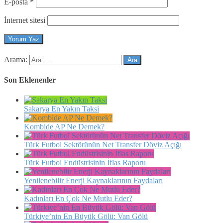
E-posta
*
İnternet sitesi
Arama:
Son Eklenenler
Sakarya En Yakın Taksi
Kombide AP Ne Demek?
Türk Futbol Sektörünün Net Transfer Döviz Açığı
Türk Futbol Endüstrisinin İflas Raporu
Yenilenebilir Enerji Kaynaklarının Faydaları
Kadınları En Çok Ne Mutlu Eder?
Türkiye’nin En Büyük Gölü: Van Gölü