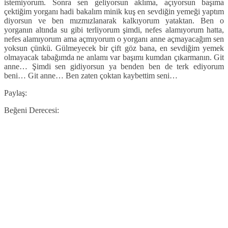
istemiyorum. Sonra sen geliyorsun aklıma, açıyorsun başıma
çektiğim yorganı hadi bakalım minik kuş en sevdiğin yemeği yaptım
diyorsun ve ben mızmızlanarak kalkıyorum yataktan. Ben o
yorganın altında su gibi terliyorum şimdi, nefes alamıyorum hatta,
nefes alamıyorum ama açmıyorum o yorganı anne açmayacağım sen
yoksun çünkü. Gülmeyecek bir çift göz bana, en sevdiğim yemek
olmayacak tabağımda ne anlamı var başımı kumdan çıkarmanın. Git
anne… Şimdi sen gidiyorsun ya benden ben de terk ediyorum
beni… Git anne… Ben zaten çoktan kaybettim seni…
Paylaş:
Beğeni Derecesi: