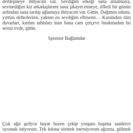
dertleşmeye ihtiyacım var. Sevdiğim erkeği sana anlatmaya,
sevmediğim kız arkadaşlarımı sana şikayet etmeye, öfkeli bir günün
ardından sana sarılıp ağlamaya ihtiyacım var. Gittin. Dağıttım odamı,
yırttım defterlerimi, yaktım en sevdiğim elbisemi… Karaladım tüm
duvarları, kırdım tabloları inan bana cam çerçeve bırakmadım bu
sessiz evde, gittin.
Sponsor Bağlantılar
Çok ağır geliyor hayat bazen çekip yorganı başıma saatlerce
uyumak istiyorum. Tek lokma sürmek istemiyorum ağzıma, gülmek