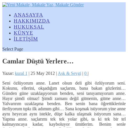
ANASAYFA
HAKKIMIZDA
HUKUKSAL
KÜNYE
İLETİŞİM
Select Page
Camlar Düştü Yerlere…
Yazar:
kural 1
|
25 May 2012
|
Aşk & Sevgi
|
0
|
Seni özlüyorum anne. Lanet olsun deli gibi özlüyorum seni.
Kokunu, ellerini, okşadığım saçlarını, bana bakan gözlerini…
Günden güne uzaklaşıyorsun benden, seni tanıyamıyorum anne.
Hayır şimdi olmaz! Şimdi zamanı değil gitmenin, gitme anne…
Yalvarırım uzaklaşma benden. Ben senin bana öğrettiklerinle
ilerliyorum tıpkı ilk adımım gibi… Sana koşmak istiyorum yine anne
aynı heyecan aynı istekle, düşe kalka ulaşmak istiyorum sana…
Yapma anne. saçlarımı tek tek yolar gibi, ta ki tek bir tel
kalmayıncaya kadar, kayboluyor ümitlerim. Benim senle