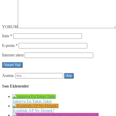
YORUM
İsim
*
E-posta
*
İnternet sitesi
Arama:
Son Eklenenler
Sakarya En Yakın Taksi
Kombide AP Ne Demek?