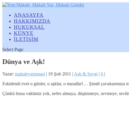
ANASAYFA
HAKKIMIZDA
HUKUKSAL
KÜNYE
İLETİŞİM
Select Page
Dünya ve Aşk!
Yazar:
makaleyarismasi
|
19 Şub 2011
|
Aşk & Sevgi
|
0
|
Eskidendi evet o günler, o aşklar, o masallar!… Şimdi çocukarımıza
Çünkü buna vaktimiz yok, nefes almaya, düşünmeye, sevmeye, sevilme