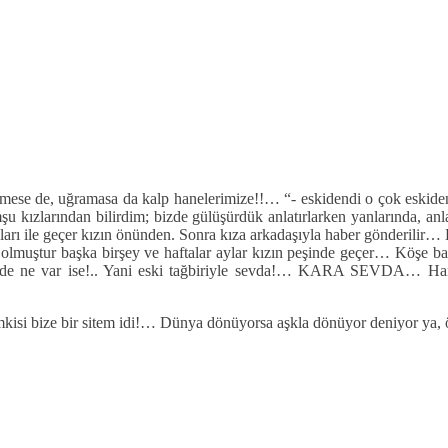
inmese de, uğramasa da kalp hanelerimize!!… “- eskidendi o çok eskide
 kızlarından bilirdim; bizde gülüşürdük anlatırlarken yanlarında, a
 saçları ile geçer kızın önünden. Sonra kıza arkadaşıyla haber gönderili
muştur başka birşey ve haftalar aylar kızın peşinde geçer… Köşe baş
rinde ne var ise!.. Yani eski tağbiriyle sevda!… KARA SEVDA… Han
i bize bir sitem idi!… Dünya dönüyorsa aşkla dönüyor deniyor ya, ö