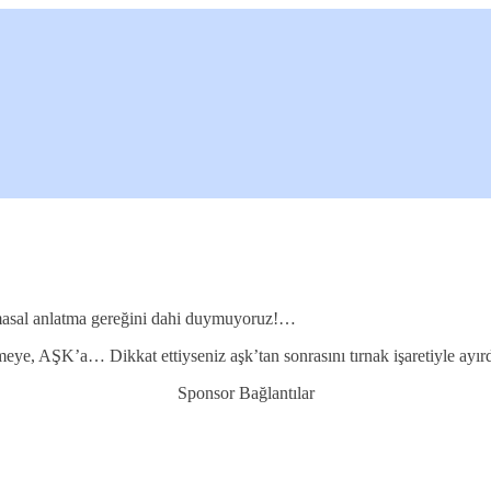
 masal anlatma gereğini dahi duymuyoruz!…
ye, AŞK’a… Dikkat ettiyseniz aşk’tan sonrasını tırnak işaretiyle ayı
Sponsor Bağlantılar