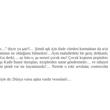
n…” diyor ya şair!!… Şimdi aşk için ifade cümlesi kurmaktan da aciz
nlamının ne olduğunu bilmeden!…
Aynı mahalledeki bir genç delikanlı;
r… Kız derki; …ay kim o, şu serseri çocuk mu? Çocuk koşturur peşinden;
ı Kadir İnanır duruşları, teyiplerden name göndermeler… ve nihayet
i şimdi var mı hayatımızda?… Nerede o eski sevdalar, contravolta
yle de; Dünya varsa aşkta vardır vesselam!…