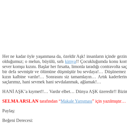
Her ne kadar öyle yaşanmasa da, özeldir Aşk! insanların içinde gez
olduğumuz; o melun, büyülü, sırlı
kimya
!! Çocukluğumda konu komşu
sever komşu kızını. Başlar her fırsatta, limonla taradığı contravolta
bir defa sevmiştir ve ölümüne düşmüştür bu sevdaya!… Düşünemez ol
kızın kalbine varılır!… Sonrasını siz tamamlayın… Artık kaderle
saçlarımız, hani sevmek hani sevdalanmak, ağlamak!…
HANİ AŞK’a kıymet!!… Vardır elbet… Dünya AŞK üzeredir!! Bizimkis
SELMA ARSLAN
tarafından “
Makale Yarışması
” için yazılmıştır…
Paylaş:
Beğeni Derecesi: