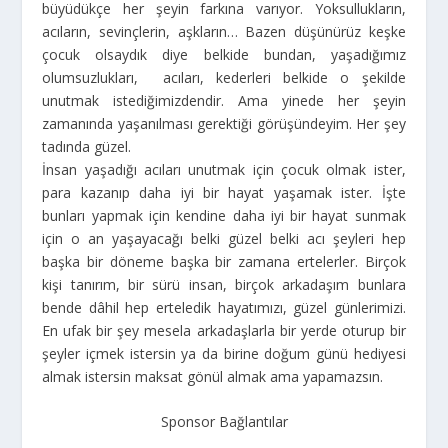
büyüdükçe her şeyin farkına varıyor. Yoksullukların,
acıların, sevinçlerin, aşkların… Bazen düşünürüz keşke
çocuk olsaydık diye belkide bundan, yaşadığımız
olumsuzlukları, acıları, kederleri belkide o şekilde
unutmak istediğimizdendir. Ama yinede her şeyin
zamanında yaşanılması gerektiği görüşündeyim. Her şey
tadında güzel.
İnsan yaşadığı acıları unutmak için çocuk olmak ister,
para kazanıp daha iyi bir hayat yaşamak ister. İşte
bunları yapmak için kendine daha iyi bir hayat sunmak
için o an yaşayacağı belki güzel belki acı şeyleri hep
başka bir döneme başka bir zamana ertelerler. Birçok
kişi tanırım, bir sürü insan, birçok arkadaşım bunlara
bende dâhil hep erteledik hayatımızı, güzel günlerimizi.
En ufak bir şey mesela arkadaşlarla bir yerde oturup bir
şeyler içmek istersin ya da birine doğum günü hediyesi
almak istersin maksat gönül almak ama yapamazsın.
Sponsor Bağlantılar