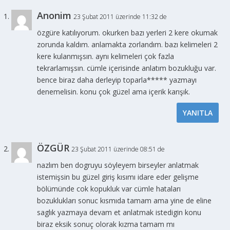
Anonim
23 Şubat 2011 üzerinde 11:32 de
özgüre katılıyorum. okurken bazı yerleri 2 kere okumak
zorunda kaldım. anlamakta zorlandım. bazı kelimeleri 2
kere kulanmışsın. aynı kelimeleri çok fazla
tekrarlamışsın. cümle içerisinde anlatım bozukluğu var.
bence biraz daha derleyip toparla***** yazmayı
denemelisin. konu çok güzel ama içerik karışık.
YANITLA
ÖZGÜR
23 Şubat 2011 üzerinde 08:51 de
nazlım ben dogruyu söyleyem birseyler anlatmak
istemişsin bu güzel giriş kısımı idare eder gelişme
bölümünde cok kopukluk var cümle hataları
bozuklukları sonuc kısmıda tamam ama yine de eline
saglık yazmaya devam et anlatmak istedigin konu
biraz eksik sonuç olorak kızma tamam mı