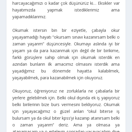
harcayacağımızı o kadar çok düşünürüz ki… Eksikler var
hayatımızda yapmak istediklerimiz ama
yapamadıklarımız.
Okumak istersin bin bir eziyetle, çabayla okur
yaşayamadığı hayatı “okursam sınavı kazanırsam belki o
zaman yaşarım” düşüncesiyle. Okumayı aslında iyi bir
yaşam ya da para kazanmak için değil de bir birikime,
farklı görüşlere sahip olmak için okumak isterdik en
azından bunların ilk amacımız olmasını isterdik ama
yaşadığımız bu dönemde hayatta kalabilmek,
yaşayabilmek, para kazanabilmek için okuyoruz.
Okuyoruz, öğreniyoruz ne zorluklarla ne çabalarla bir
yerlere gelebilmek için. Belki okul dışında ek iş yapıyoruz
belki birilerinin bize burs vermesini bekliyoruz. Okumak
için yaşayacağımız o güzel anları ‘’okul biterse iş
bulursam ya da okul biter kpss’yi kazanıp atanırsam belki
o zaman yaşarım’’ deriz. Ama ya olmasa ya
atanamasam ya o erteleyip sonradan yaşayacağım diye