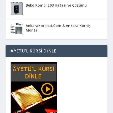
Beko Kombi E03 Hatası ve Çözümü
AnkaraKornisci.Com & Ankara Korniş
Montajı
ÂYETÜ’L KÜRSÎ DINLE