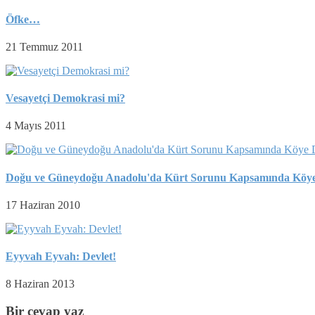
Öfke…
21 Temmuz 2011
Vesayetçi Demokrasi mi?
4 Mayıs 2011
Doğu ve Güneydoğu Anadolu'da Kürt Sorunu Kapsamında Köye D
17 Haziran 2010
Eyyvah Eyvah: Devlet!
8 Haziran 2013
Bir cevap yaz