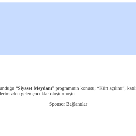
sunduğu “
Siyaset Meydanı
” programının konusu; “Kürt açılımı”, katılı
lerimizden gelen çocuklar oluşturmuştu.
Sponsor Bağlantılar