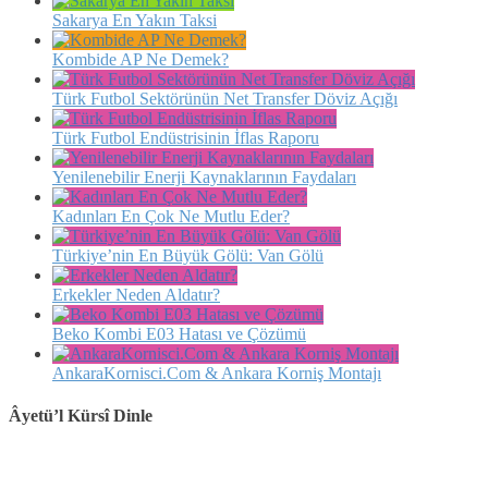
Sakarya En Yakın Taksi
Kombide AP Ne Demek?
Türk Futbol Sektörünün Net Transfer Döviz Açığı
Türk Futbol Endüstrisinin İflas Raporu
Yenilenebilir Enerji Kaynaklarının Faydaları
Kadınları En Çok Ne Mutlu Eder?
Türkiye’nin En Büyük Gölü: Van Gölü
Erkekler Neden Aldatır?
Beko Kombi E03 Hatası ve Çözümü
AnkaraKornisci.Com & Ankara Korniş Montajı
Âyetü’l Kürsî Dinle