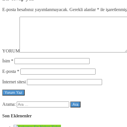
E-posta hesabınız yayımlanmayacak.
Gerekli alanlar
*
ile işaretlenmiş
YORUM
İsim
*
E-posta
*
İnternet sitesi
Arama:
Son Eklenenler