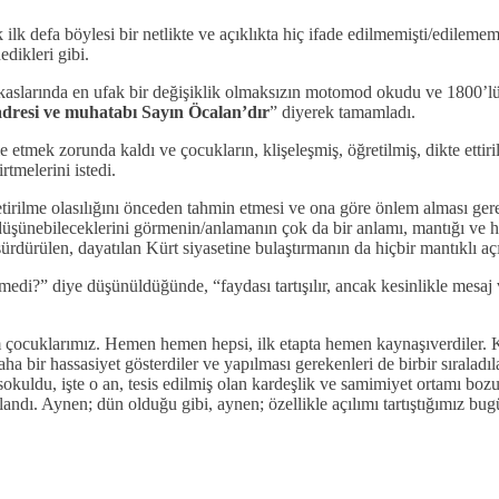
k ilk defa böylesi bir netlikte ve açıklıkta hiç ifade edilmemişti/edilemem
edikleri gibi.
 kaslarında en ufak bir değişiklik olmaksızın motomod okudu ve 1800’lü, 
resi ve muhatabı Sayın Öcalan’dır
” diyerek tamamladı.
 etmek zorunda kaldı ve çocukların, klişeleşmiş, öğretilmiş, dikte etti
rtmelerini istedi.
 getirilme olasılığını önceden tahmin etmesi ve ona göre önlem alması gere
nebileceklerini görmenin/anlamanın çok da bir anlamı, mantığı ve hatta
ürdürülen, dayatılan Kürt siyasetine bulaştırmanın da hiçbir mantıklı a
medi?” diye düşünüldüğünde, “faydası tartışılır, ancak kesinlikle mes
im çocuklarımız. Hemen hemen hepsi, ilk etapta hemen kaynaşıverdiler. Ka
ha bir hassasiyet gösterdiler ve yapılması gerekenleri de birbir sıralad
sokuldu, işte o an, tesis edilmiş olan kardeşlik ve samimiyet ortamı bozul
andı. Aynen; dün olduğu gibi, aynen; özellikle açılımı tartıştığımız bu