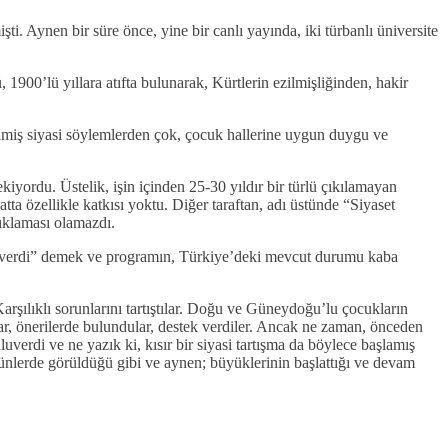
işti. Aynen bir süre önce, yine bir canlı yayında, iki türbanlı üniversite
1900’lü yıllara atıfta bulunarak, Kürtlerin ezilmişliğinden, hakir
rilmiş siyasi söylemlerden çok, çocuk hallerine uygun duygu ve
kiyordu. Üstelik, işin içinden 25-30 yıldır bir türlü çıkılamayan
 özellikle katkısı yoktu. Diğer taraftan, adı üstünde “Siyaset
çıklaması olamazdı.
aj verdi” demek ve programın, Türkiye’deki mevcut durumu kaba
rşılıklı sorunlarını tartıştılar. Doğu ve Güneydoğu’lu çocukların
ılar, önerilerde bulundular, destek verdiler. Ancak ne zaman, önceden
uverdi ve ne yazık ki, kısır bir siyasi tartışma da böylece başlamış
günlerde görüldüğü gibi ve aynen; büyüklerinin başlattığı ve devam