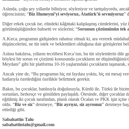
Aslında, çoğu şey yıllardır biliniyor, söyleniyor ve tartışılıyordu, anca
öğrencisinin; “
Biz Humeyni’yi seviyoruz, Atatürk’ü sevmiyoruz
” d
Diğer erkek çocuk ise, elindeki kâğıttaki kalıplaşmış cümlelerini, yüz
görülmüşlüğünden bahsetti ve sözlerini; “
Sorunun çözümünün tek ad
A.Kırca, programın gidişinden rahatsız olmalı ki, ara vererek müdahale
düşüncelerini, ne tür istek ve beklentileri olduğuna dair görüşlerini beli
Aslına bakılırsa, yılların tecrübesi Kırca’nın, bu tür söylemlerin dile
böylesi bir sorun ve çözümü konusunda çocukların ne düşündüğünü/düşü
Meydanı” gibi bir platforma 10-16 yaşlarındaki çocukların taşınarak, s
Ancak yine de, “Bu programın hiç mi faydası yoktu, hiç mi mesaj ver
hatlarıyla özetlediğini özellikle belirtmek gerekir.
Bakın, bu çocuklar, batılısıyla doğulusuyla, Kürdü ile, Türkü ile biz
sorunları, herkesçe ve gönülden paylaşıldı. Ötesinde, diğer çocuklar da
eğitilmiş iki çocuk tarafından, planlı olarak Öcalan ve PKK işin içine 
oldu. “
Biz ve siz
” denmeye, “
Biz ayrıyız, siz ayrısınız
” denmeye başl
ettirdiği gibi.
Sabahattin Talu
sabahattintalu@gmail.com