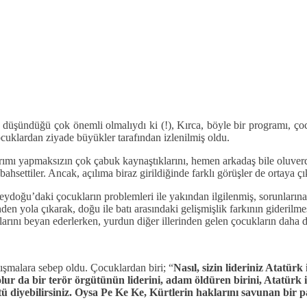
düşündüğü çok önemli olmalıydı ki (!), Kırca, böyle bir programı, çoc
uklardan ziyade büyükler tarafından izlenilmiş oldu.
ımı yapmaksızın çok çabuk kaynaştıklarını, hemen arkadaş bile oluverdik
bahsettiler. Ancak, açılıma biraz girildiğinde farklı görüşler de ortaya ç
doğu’daki çocukların problemleri ile yakından ilgilenmiş, sorunlarına o
en yola çıkarak, doğu ile batı arasındaki gelişmişlik farkının giderilme
rını beyan ederlerken, yurdun diğer illerinden gelen çocukların daha da 
tışmalara sebep oldu. Çocuklardan biri; “
Nasıl, sizin lideriniz Atatür
olur da bir terör örgütünün liderini, adam öldüren birini, Atatürk i
tü diyebilirsiniz. Oysa Pe Ke Ke, Kürtlerin haklarını savunan bir