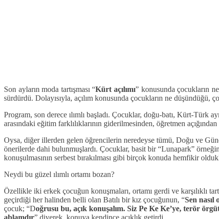
Son ayların moda tartışması “
Kürt açılımı
” konusunda çocukların ne 
sürdürdü. Dolayısıyla, açılım konusunda çocukların ne düşündüğü, çoc
Program, son derece ılımlı başladı. Çocuklar, doğu-batı, Kürt-Türk ayr
arasındaki eğitim farklılıklarının giderilmesinden, öğretmen açığından 
Oysa, diğer illerden gelen öğrencilerin neredeyse tümü, Doğu ve Güney
önerilerde dahi bulunmuşlardı. Çocuklar, basit bir “Lunapark” örneğind
konuşulmasının serbest bırakılması gibi birçok konuda hemfikir oldukla
Neydi bu güzel ılımlı ortamı bozan?
Özellikle iki erkek çocuğun konuşmaları, ortamı gerdi ve karşılıklı tar
geçirdiği her halinden belli olan Batılı bir kız çocuğunun, “
Sen nasıl 
çocuk; “D
oğrusu bu, açık konuşalım. Siz Pe Ke Ke’ye, terör örgü
ablamdır
” diyerek, konuya kendince açıklık getirdi.