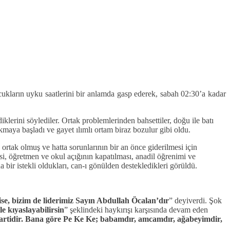
ukların uyku saatlerini bir anlamda gasp ederek, sabah 02:30’a kadar
lerini söylediler. Ortak problemlerinden bahsettiler, doğu ile batı
ıkmaya başladı ve gayet ılımlı ortam biraz bozulur gibi oldu.
rtak olmuş ve hatta sorunlarının bir an önce giderilmesi için
si, öğretmen ve okul açığının kapatılması, anadil öğrenimi ve
bir istekli oldukları, can-ı gönülden destekledikleri görüldü.
k ise, bizim de liderimiz Sayın Abdullah Öcalan’dır
” deyiverdi. Şok
le kıyaslayabilirsin
” şeklindeki haykırışı karşısında devam eden
 partidir. Bana göre Pe Ke Ke; babamdır, amcamdır, ağabeyimdir,