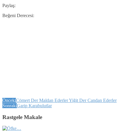
Paylaş:
Beğeni Derecesi:
Önceki
Cömert Der Maldan Ederler Yiğit Der Candan Ederler
Sonraki
Garip Karabulutlar
Rastgele Makale