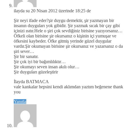
ilayda su
20 Nisan 2012 üzerinde 18:25 de
Şir neyi ifade eder?şir duygu demektir, şir yazmayan bir
insanın duyguları yok gibidir. Şir yazmak sıcak bir çay gibi
içinizi ısıtır.Hele o şiri çok sevdiğiniz birisine yazıyorsanız…
Öfkeli olan birisine şir okursanız o kişinin içi yumuşar ve
öfkesini kaybeder. Öfke gitmiş yerinde güzel duygular
vardır.Şir okumayan birisine şir okursanız ve yazarsanız o da
şiri sever…
Şir bir sanatır.
Şir çok iyi bir bağımlılıktır…
Şir okumayı seven insan akılı olur…
Şir duyguları güzeleştirir
İlayda BATMACA
vale kankalar hepsini kendi aklımdan yaztım beğenene thank
you
Yanıtla