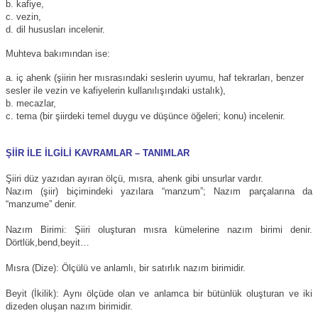
b. kafiye,
c. vezin,
d. dil hususları incelenir.
Muhteva bakımından ise:
a. iç ahenk (şiirin her mısrasındaki seslerin uyumu, haf tekrarları, benzer
sesler ile vezin ve kafiyelerin kullanılışındaki ustalık),
b. mecazlar,
c. tema (bir şiirdeki temel duygu ve düşünce öğeleri; konu) incelenir.
ŞİİR İLE İLGİLİ KAVRAMLAR – TANIMLAR
Şiiri düz yazıdan ayıran ölçü, mısra, ahenk gibi unsurlar vardır.
Nazım (şiir) biçimindeki yazılara “manzum”; Nazım parçalarına da
“manzume” denir.
Nazım Birimi: Şiiri oluşturan mısra kümelerine nazım birimi denir.
Dörtlük,bend,beyit…
Mısra (Dize): Ölçülü ve anlamlı, bir satırlık nazım birimidir.
Beyit (İkilik): Aynı ölçüde olan ve anlamca bir bütünlük oluşturan ve iki
dizeden oluşan nazım birimidir.