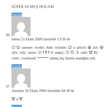
SÜPER OLMUŞ HOCAM
Yanıtla
fatma
23 Ekim 2009 üzerinde 13:56 de
🙂 😛 :unsure: :woho: :huh: :whistle: 😉 :s :pinch: 😀 :kis: 😆
:dry: :sily: :arow: 💡 ❗ ❓ ❗ :0 :angry: 🙁 😯 :X :side: 👿 B)
:cher: :confused: ****** olmuş hiç benim aradığım yok
Yanıtla
Anonim
20 Ekim 2009 üzerinde 04:38 de
👿 a 👿
Yanıtla