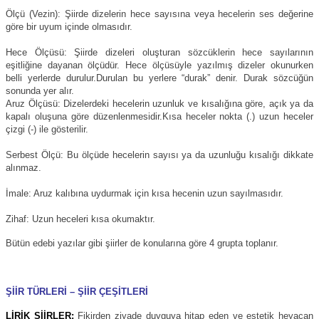
Ölçü (Vezin): Şiirde dizelerin hece sayısına veya hecelerin ses değerine
göre bir uyum içinde olmasıdır.
Hece Ölçüsü: Şiirde dizeleri oluşturan sözcüklerin hece sayılarının
eşitliğine dayanan ölçüdür. Hece ölçüsüyle yazılmış dizeler okunurken
belli yerlerde durulur.Durulan bu yerlere “durak” denir. Durak sözcüğün
sonunda yer alır.
Aruz Ölçüsü: Dizelerdeki hecelerin uzunluk ve kısalığına göre, açık ya da
kapalı oluşuna göre düzenlenmesidir.Kısa heceler nokta (.) uzun heceler
çizgi (-) ile gösterilir.
Serbest Ölçü: Bu ölçüde hecelerin sayısı ya da uzunluğu kısalığı dikkate
alınmaz.
İmale: Aruz kalıbına uydurmak için kısa hecenin uzun sayılmasıdır.
Zihaf: Uzun heceleri kısa okumaktır.
Bütün edebi yazılar gibi şiirler de konularına göre 4 grupta toplanır.
ŞİİR TÜRLERİ – ŞİİR ÇEŞİTLERİ
LİRİK ŞİİRLER:
Fikirden ziyade duyguya hitap eden ve estetik heyacan