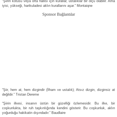
“Şiirin kötüsü veya orta hallisi için kurallar, ustalıklar bir ölçü olabilir. Ama
iyisi, yükseği, harikuladesi aklın kurallarını aşar.” Montaiqne
Sponsor Bağlantılar
“Şiir, hem at, hem dizgindir (İlham ve ustalık); Atsız dizgin, dizginsiz at
değildir.” Tristan Dereme
“Şiirin ilkesi, insanın üstün bir güzelliği özlemesidir. Bu ilke, bir
coşkunlukta, bir ruh taşkınlığında kendini gösterir. Bu coşkunluk, aklın
yoğurduğu hakikatin dışındadır.” Baudlaire