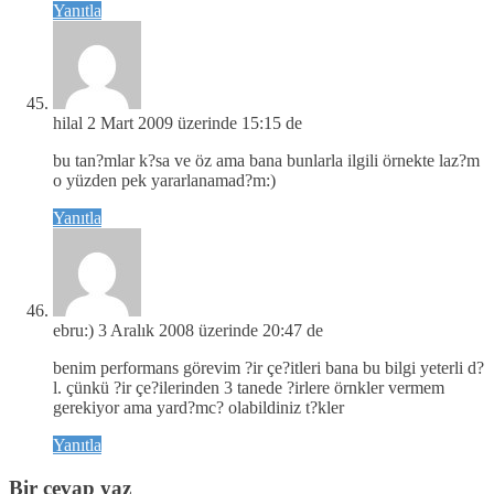
Yanıtla
hilal
2 Mart 2009 üzerinde 15:15 de
bu tan?mlar k?sa ve öz ama bana bunlarla ilgili örnekte laz?m
o yüzden pek yararlanamad?m:)
Yanıtla
ebru:)
3 Aralık 2008 üzerinde 20:47 de
benim performans görevim ?ir çe?itleri bana bu bilgi yeterli d?
l. çünkü ?ir çe?ilerinden 3 tanede ?irlere örnkler vermem
gerekiyor ama yard?mc? olabildiniz t?kler
Yanıtla
Bir cevap yaz