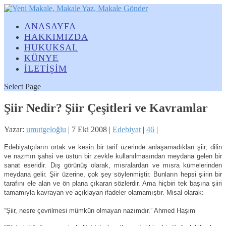
ANASAYFA
HAKKIMIZDA
HUKUKSAL
KÜNYE
İLETİŞİM
Select Page
Şiir Nedir? Şiir Çeşitleri ve Kavramlar
Yazar:
umutgeloğlu
|
7 Eki 2008
|
Edebiyat
|
46
|
Edebiyatçıların ortak ve kesin bir tarif üzerinde anlaşamadıkları şiir, dilin
ve nazmın şahsi ve üstün bir zevkle kullanılmasından meydana gelen bir
sanat eseridir. Dış görünüş olarak, mısralardan ve mısra kümelerinden
meydana gelir. Şiir üzerine, çok şey söylenmiştir. Bunların hepsi şiirin bir
tarafını ele alan ve ön plana çıkaran sözlerdir. Ama hiçbiri tek başına şiiri
tamamıyla kavrayan ve açıklayan ifadeler olamamıştır. Misal olarak:
“Şiir, nesre çevrilmesi mümkün olmayan nazımdır.” Ahmed Haşim