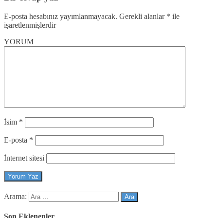
E-posta hesabınız yayımlanmayacak.
Gerekli alanlar
*
ile
işaretlenmişlerdir
YORUM
İsim
*
E-posta
*
İnternet sitesi
Arama:
Son Eklenenler