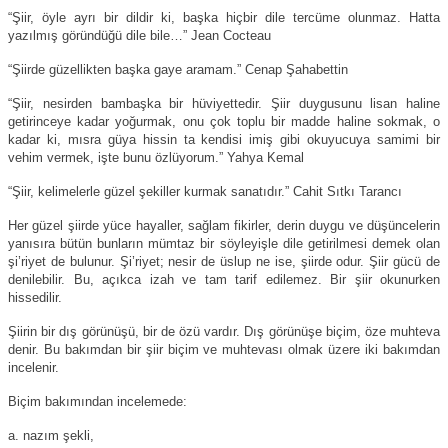
“Şiir, öyle ayrı bir dildir ki, başka hiçbir dile tercüme olunmaz. Hatta
yazılmış göründüğü dile bile…” Jean Cocteau
“Şiirde güzellikten başka gaye aramam.” Cenap Şahabettin
“Şiir, nesirden bambaşka bir hüviyettedir. Şiir duygusunu lisan haline
getirinceye kadar yoğurmak, onu çok toplu bir madde haline sokmak, o
kadar ki, mısra güya hissin ta kendisi imiş gibi okuyucuya samimi bir
vehim vermek, işte bunu özlüyorum.” Yahya Kemal
“Şiir, kelimelerle güzel şekiller kurmak sanatıdır.” Cahit Sıtkı Tarancı
Her güzel şiirde yüce hayaller, sağlam fikirler, derin duygu ve düşüncelerin
yanısıra bütün bunların mümtaz bir söyleyişle dile getirilmesi demek olan
şi’riyet de bulunur. Şi’riyet; nesir de üslup ne ise, şiirde odur. Şiir gücü de
denilebilir. Bu, açıkca izah ve tam tarif edilemez. Bir şiir okunurken
hissedilir.
Şiirin bir dış görünüşü, bir de özü vardır. Dış görünüşe biçim, öze muhteva
denir. Bu bakımdan bir şiir biçim ve muhtevası olmak üzere iki bakımdan
incelenir.
Biçim bakımından incelemede:
a. nazım şekli,