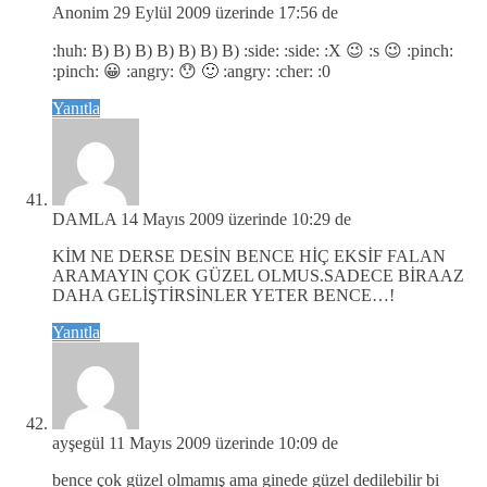
Anonim
29 Eylül 2009 üzerinde 17:56 de
:huh: B) B) B) B) B) B) B) :side: :side: :X 😉 :s 😉 :pinch:
:pinch: 😀 :angry: 😯 🙂 :angry: :cher: :0
Yanıtla
DAMLA
14 Mayıs 2009 üzerinde 10:29 de
KİM NE DERSE DESİN BENCE HİÇ EKSİF FALAN
ARAMAYIN ÇOK GÜZEL OLMUS.SADECE BİRAAZ
DAHA GELİŞTİRSİNLER YETER BENCE…!
Yanıtla
ayşegül
11 Mayıs 2009 üzerinde 10:09 de
bence çok güzel olmamış ama ginede güzel dedilebilir bi