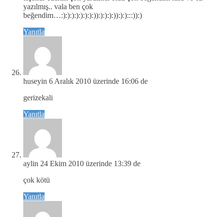
yazılmış.. vala ben çok
beğendim…:):):):):):):):)):):):):)):):):::)):)
Yanıtla
huseyin
6 Aralık 2010 üzerinde 16:06 de
gerizekali
Yanıtla
aylin
24 Ekim 2010 üzerinde 13:39 de
çok kötü
Yanıtla