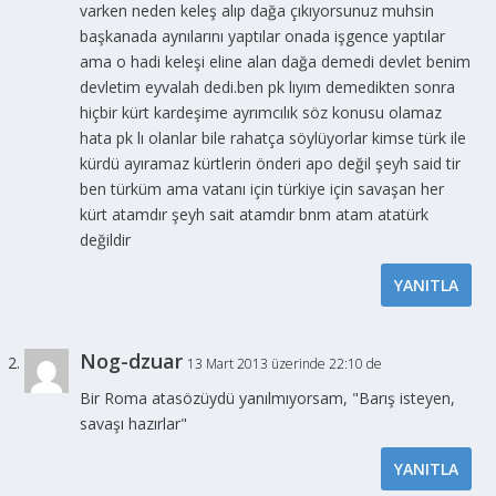
varken neden keleş alıp dağa çıkıyorsunuz muhsin
başkanada aynılarını yaptılar onada işgence yaptılar
ama o hadi keleşi eline alan dağa demedi devlet benim
devletim eyvalah dedi.ben pk lıyım demedikten sonra
hiçbir kürt kardeşime ayrımcılık söz konusu olamaz
hata pk lı olanlar bile rahatça söylüyorlar kimse türk ile
kürdü ayıramaz kürtlerin önderi apo değil şeyh said tir
ben türküm ama vatanı için türkiye için savaşan her
kürt atamdır şeyh sait atamdır bnm atam atatürk
değildir
YANITLA
Nog-dzuar
13 Mart 2013 üzerinde 22:10 de
Bir Roma atasözüydü yanılmıyorsam, "Barış isteyen,
savaşı hazırlar"
YANITLA