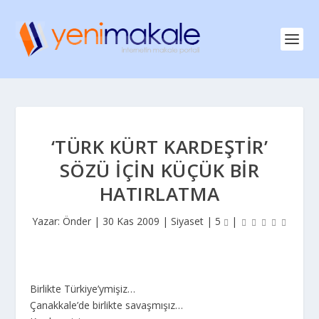
‘TÜRK KÜRT KARDEŞTIR’
SÖZÜ İÇIN KÜÇÜK BIR
HATIRLATMA
Yazar:
Önder
|
30 Kas 2009
|
Siyaset
|
5
|
Birlikte Türkiye’ymişiz…
Çanakkale’de birlikte savaşmışız…