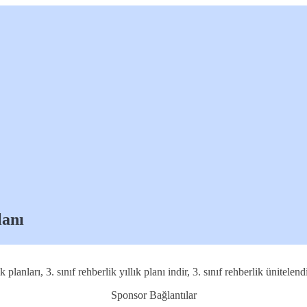
lanı
planları, 3. sınıf rehberlik yıllık planı indir, 3. sınıf rehberlik ünitele
Sponsor Bağlantılar