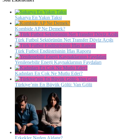
Sakarya En Yakın Taksi
Kombide AP Ne Demek?
Türk Futbol Sektörünün Net Transfer Döviz Açığı
Türk Futbol Endüstrisinin İflas Raporu
Yenilenebilir Enerji Kaynaklarının Faydaları
Kadınları En Çok Ne Mutlu Eder?
Türkiye’nin En Büyük Gölü: Van Gölü
Erkekler Neden Aldatır?