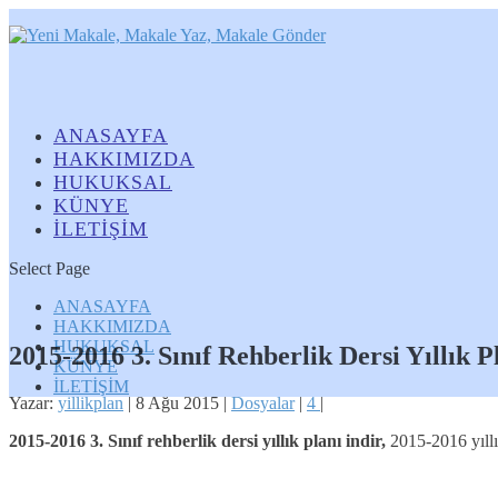
ANASAYFA
HAKKIMIZDA
HUKUKSAL
KÜNYE
İLETİŞİM
Select Page
ANASAYFA
HAKKIMIZDA
HUKUKSAL
2015-2016 3. Sınıf Rehberlik Dersi Yıllık P
KÜNYE
İLETİŞİM
Yazar:
yillikplan
|
8 Ağu 2015
|
Dosyalar
|
4
|
2015-2016 3. Sınıf rehberlik dersi yıllık planı indir,
2015-2016 yıllık 